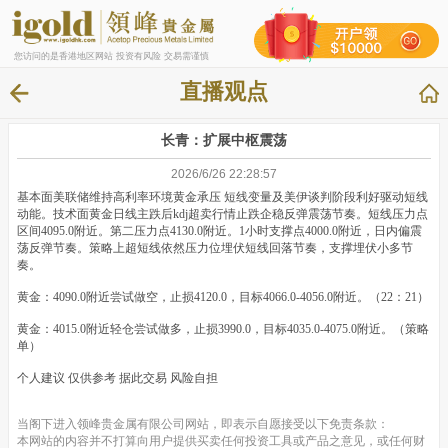
您访问的是香港地区网站 投资有风险 交易需谨慎
直播观点
长青：扩展中枢震荡
2026/6/26 22:28:57
基本面美联储维持高利率环境黄金承压 短线变量及美伊谈判阶段利好驱动短线
动能。技术面黄金日线主跌后kdj超卖行情止跌企稳反弹震荡节奏。短线压力点
区间4095.0附近。第二压力点4130.0附近。1小时支撑点4000.0附近，日内偏震
荡反弹节奏。策略上超短线依然压力位埋伏短线回落节奏，支撑埋伏小多节
奏。
黄金：4090.0附近尝试做空，止损4120.0，目标4066.0-4056.0附近。（22：21）
黄金：4015.0附近轻仓尝试做多，止损3990.0，目标4035.0-4075.0附近。（策略
单）
个人建议 仅供参考 据此交易 风险自担
当阁下进入领峰贵金属有限公司网站，即表示自愿接受以下免责条款：
本网站的内容并不打算向用户提供买卖任何投资工具或产品之意见，或任何财