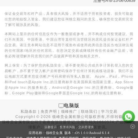
注册号A-B-23-06-00639
保证金交易等杠杆产品，具有很大风险，并不适用于所有投资者。损失可能超
出您的初始投入资金。我们建议您征询独立顾问的意见，确保您在交易前完全
了解可能涉及的风险。
本网站上显示的任何信息仅作为一般数据或参考，并不构成任何投资建议。我
们不向美国、中国香港、中国台湾等某些司法管辖区的居民提供保证金杠杆产
品交易。请注意本网站信息不适用于视发布或使用此类信息违反当地法律法规
的任何国家/地区的任何居民。在您决定交易或继续持有任何金融产品前，请
务必阅读理解并同意我们的产品披露声明和其他相关文件。
网上保安：为了保护您的私隐安全，请不要使用公共或共享计算机登入您的交
易帐户，亦不要于登入帐户后将密码保存于任何计算机或移动设备。我们不会
以电邮方式要求您提供帐户号码和密码等私人数据。 Apple，iPad，iPhone
和iPod touch是Apple Inc.的注册商标并在美国和其他国家注册。App Store
是Apple Inc.的服务标志，Android是Google Inc.的注册商标。Google徽
标，Google Play徽标和Google界面是Google Inc.的商标或注册商标。
电脑版
私隐条款
|
免责声明
|
领峰推广
|
联络我们
|
学习交易
Copyright ©
2026
领峰贵金属有限公司版权所有,不得转载
领峰贵金属有限公司于
香港合法注册登记
,注册号码为1660574,产品面向全
球客户。本站内所有内容均为香港地区资讯。
温馨提示：投资有风险，交易需谨慎
投资有风险，入市需谨慎。
应用名称：领峰贵金属 版本：iOS
1.0.0
/Android
6.1.4