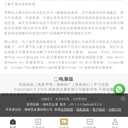
了解可能涉及的风险。
本网站上显示的任何信息仅作为一般数据或参考，并不构成任何投资建议。我
们不向美国、中国香港、中国台湾等某些司法管辖区的居民提供保证金杠杆产
品交易。请注意本网站信息不适用于视发布或使用此类信息违反当地法律法规
的任何国家/地区的任何居民。在您决定交易或继续持有任何金融产品前，请
务必阅读理解并同意我们的产品披露声明和其他相关文件。
网上保安：为了保护您的私隐安全，请不要使用公共或共享计算机登入您的交
易帐户，亦不要于登入帐户后将密码保存于任何计算机或移动设备。我们不会
以电邮方式要求您提供帐户号码和密码等私人数据。 Apple，iPad，iPhone
和iPod touch是Apple Inc.的注册商标并在美国和其他国家注册。App Store
是Apple Inc.的服务标志，Android是Google Inc.的注册商标。Google徽
标，Google Play徽标和Google界面是Google Inc.的商标或注册商标。
电脑版
私隐条款
|
免责声明
|
领峰推广
|
联络我们
|
学习交易
Copyright ©
2026
领峰贵金属有限公司版权所有,不得转载
领峰贵金属有限公司于
香港合法注册登记
,注册号码为1660574,产品面向全
球客户。本站内所有内容均为香港地区资讯。
温馨提示：投资有风险，交易需谨慎
投资有风险，入市需谨慎。
应用名称：领峰贵金属 版本：iOS
1.0.0
/Android
6.1.4
开发者信息：领峰贵金属有限公司 查看
应用权限
|
隐私政策
|
客户协议
|
功能介绍
首页
品牌资讯
直播间
行情策略
我的