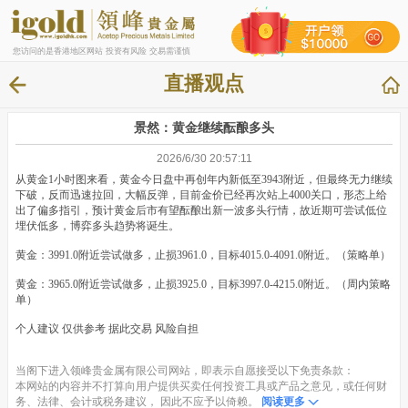
您访问的是香港地区网站 投资有风险 交易需谨慎
直播观点
景然：黄金继续酝酿多头
2026/6/30 20:57:11
从黄金1小时图来看，黄金今日盘中再创年内新低至3943附近，但最终无力继续
下破，反而迅速拉回，大幅反弹，目前金价已经再次站上4000关口，形态上给
出了偏多指引，预计黄金后市有望酝酿出新一波多头行情，故近期可尝试低位
埋伏低多，博弈多头趋势将诞生。
黄金：3991.0附近尝试做多，止损3961.0，目标4015.0-4091.0附近。（策略单）
黄金：3965.0附近尝试做多，止损3925.0，目标3997.0-4215.0附近。（周内策略
单）
个人建议 仅供参考 据此交易 风险自担
当阁下进入领峰贵金属有限公司网站，即表示自愿接受以下免责条款：
本网站的内容并不打算向用户提供买卖任何投资工具或产品之意见，或任何财
务、法律、会计或税务建议， 因此不应予以倚赖。
阅读更多