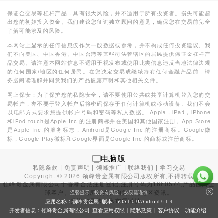
保证金交易等杠杆产品，具有很大风险，并不适用于所有投资者。损失可能超
出您的初始投入资金。我们建议您征询独立顾问的意见，确保您在交易前完全
了解可能涉及的风险。
本网站上显示的任何信息仅作为一般数据或参考，并不构成任何投资建议。我
们不向美国、中国香港、中国台湾等某些司法管辖区的居民提供保证金杠杆产
品交易。请注意本网站信息不适用于视发布或使用此类信息违反当地法律法规
的任何国家/地区的任何居民。在您决定交易或继续持有任何金融产品前，请
务必阅读理解并同意我们的产品披露声明和其他相关文件。
网上保安：为了保护您的私隐安全，请不要使用公共或共享计算机登入您的交
易帐户，亦不要于登入帐户后将密码保存于任何计算机或移动设备。我们不会
以电邮方式要求您提供帐户号码和密码等私人数据。 Apple，iPad，iPhone
和iPod touch是Apple Inc.的注册商标并在美国和其他国家注册。App Store
是Apple Inc.的服务标志，Android是Google Inc.的注册商标。Google徽
标，Google Play徽标和Google界面是Google Inc.的商标或注册商标。
电脑版
私隐条款
|
免责声明
|
领峰推广
|
联络我们
|
学习交易
Copyright ©
2026
领峰贵金属有限公司版权所有,不得转载
领峰贵金属有限公司于
香港合法注册登记
,注册号码为1660574,产品面向全
球客户。本站内所有内容均为香港地区资讯。
温馨提示：投资有风险，交易需谨慎
投资有风险，入市需谨慎。
应用名称：领峰贵金属 版本：iOS
1.0.0
/Android
6.1.4
开发者信息：领峰贵金属有限公司 查看
应用权限
|
隐私政策
|
客户协议
|
功能介绍