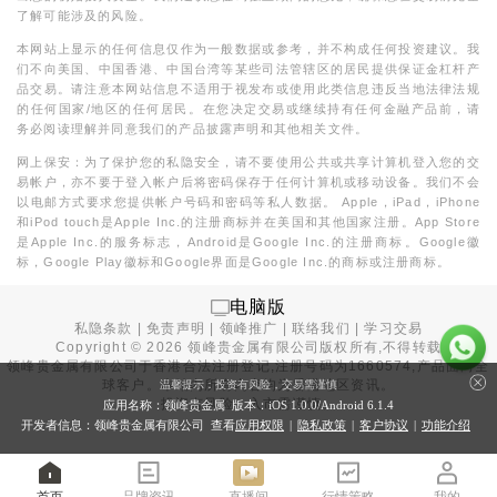
了解可能涉及的风险。
本网站上显示的任何信息仅作为一般数据或参考，并不构成任何投资建议。我
们不向美国、中国香港、中国台湾等某些司法管辖区的居民提供保证金杠杆产
品交易。请注意本网站信息不适用于视发布或使用此类信息违反当地法律法规
的任何国家/地区的任何居民。在您决定交易或继续持有任何金融产品前，请
务必阅读理解并同意我们的产品披露声明和其他相关文件。
网上保安：为了保护您的私隐安全，请不要使用公共或共享计算机登入您的交
易帐户，亦不要于登入帐户后将密码保存于任何计算机或移动设备。我们不会
以电邮方式要求您提供帐户号码和密码等私人数据。 Apple，iPad，iPhone
和iPod touch是Apple Inc.的注册商标并在美国和其他国家注册。App Store
是Apple Inc.的服务标志，Android是Google Inc.的注册商标。Google徽
标，Google Play徽标和Google界面是Google Inc.的商标或注册商标。
电脑版
私隐条款
|
免责声明
|
领峰推广
|
联络我们
|
学习交易
Copyright ©
2026
领峰贵金属有限公司版权所有,不得转载
领峰贵金属有限公司于
香港合法注册登记
,注册号码为1660574,产品面向全
球客户。本站内所有内容均为香港地区资讯。
温馨提示：投资有风险，交易需谨慎
投资有风险，入市需谨慎。
应用名称：领峰贵金属 版本：iOS
1.0.0
/Android
6.1.4
开发者信息：领峰贵金属有限公司 查看
应用权限
|
隐私政策
|
客户协议
|
功能介绍
首页
品牌资讯
直播间
行情策略
我的