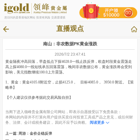
您访问的是香港地区网站 投资有风险 交易需谨慎
直播观点
南山：非农数据PK黄金涨跌
2026/7/2 23:47:41
黄金隔夜冲高回落，早盘低点下探4028.0一线止跌反弹，欧盘时段黄金震荡走
高上探4080.0一线短线承压回落震荡，晚间非农数据公布，黄金涨跌将会受到
影响，美元指数继续100.0上方震荡。
1、黄金：黄金4105.0附近空，止损4125.0， 目标4085.0， 3950.0 附近。【策
略单】
【个人建议仅供参考据此交易风险自担】
当阁下进入领峰贵金属有限公司网站，即表示自愿接受以下免责条款：
本网站的内容并不打算向用户提供买卖任何投资工具或产品之意见，或任何财
务、法律、会计或税务建议， 因此不应予以倚赖。
阅读更多
上一篇:
周游：金价企稳反弹