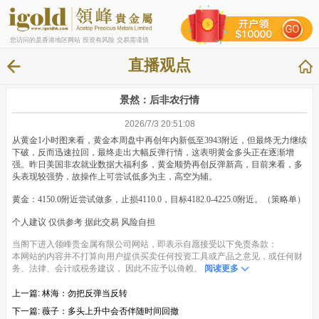
您访问的是香港地区网站 投资有风险 交易需谨慎
直播观点
景然：后非农行情
2026/7/3 20:51:08
从黄金1小时图来看，黄金本周盘中再创年内新低至3943附近，但最终无力继续
下破，反而迅速拉回，最终走出大幅反弹行情，这表明黄金多头正在逐渐增
强。昨日美国非农就业数据大福利多，黄金顺势再创反弹新高，目前来看，多
头表现较强势，故操作上可尝试低多为主，高空为辅。
黄金：4150.0附近尝试做多，止损4110.0，目标4182.0-4225.0附近。（策略单）
个人建议 仅供参考 据此交易 风险自担
当阁下进入领峰贵金属有限公司网站，即表示自愿接受以下免责条款：
本网站的内容并不打算向用户提供买卖任何投资工具或产品之意见，或任何财
务、法律、会计或税务建议， 因此不应予以倚赖。
阅读更多
上一篇:
林海：勿把反弹当反转
下一篇:
薇子：多头上升中会否伴随时间回撤