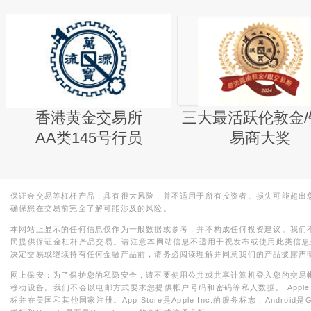
香港黄金交易所
三大最活跃伦敦金/
AA类145号行员
易商大奖
保证金交易等杠杆产品，具有很大风险，并不适用于所有投资者。损失可能超出
确保您在交易前完全了解可能涉及的风险。
本网站上显示的任何信息仅作为一般数据或参考，并不构成任何投资建议。我们
民提供保证金杠杆产品交易。请注意本网站信息不适用于视发布或使用此类信息
决定交易或继续持有任何金融产品前，请务必阅读理解并同意我们的产品披露声
网上保安：为了保护您的私隐安全，请不要使用公共或共享计算机登入您的交易
移动设备。我们不会以电邮方式要求您提供帐户号码和密码等私人数据。 Apple，iPad，i
标并在美国和其他国家注册。App Store是Apple Inc.的服务标志，Android是Goo