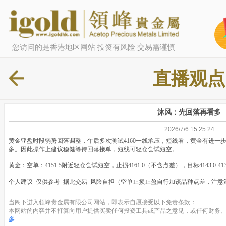
您访问的是香港地区网站 投资有风险 交易需谨慎
直播观点
沐风：先回落再看多
2026/7/6 15:25:24
黄金亚盘时段弱势回落调整，午后多次测试4160一线承压，短线看，黄金有进一
多。因此操作上建议稳健等待回落接单，短线可轻仓尝试短空。
黄金：空单：4151.5附近轻仓尝试短空，止损4161.0（不含点差），目标4143.0-4130
个人建议 仅供参考 据此交易 风险自担（空单止损止盈自行加该品种点差，注意
当阁下进入领峰贵金属有限公司网站，即表示自愿接受以下免责条款：
本网站的内容并不打算向用户提供买卖任何投资工具或产品之意见，或任何财务、
多