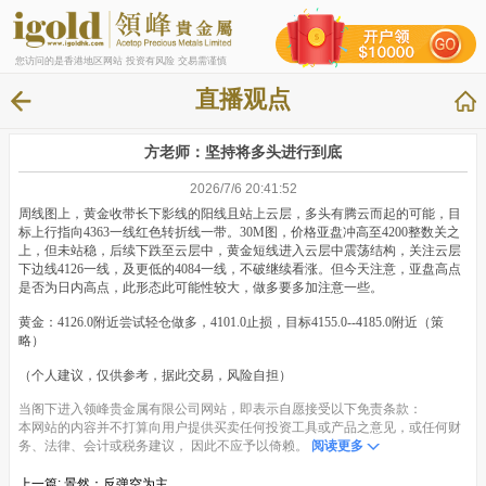
您访问的是香港地区网站 投资有风险 交易需谨慎
直播观点
方老师：坚持将多头进行到底
2026/7/6 20:41:52
周线图上，黄金收带长下影线的阳线且站上云层，多头有腾云而起的可能，目
标上行指向4363一线红色转折线一带。30M图，价格亚盘冲高至4200整数关之
上，但未站稳，后续下跌至云层中，黄金短线进入云层中震荡结构，关注云层
下边线4126一线，及更低的4084一线，不破继续看涨。但今天注意，亚盘高点
是否为日内高点，此形态此可能性较大，做多要多加注意一些。
黄金：4126.0附近尝试轻仓做多，4101.0止损，目标4155.0--4185.0附近（策
略）
（个人建议，仅供参考，据此交易，风险自担）
当阁下进入领峰贵金属有限公司网站，即表示自愿接受以下免责条款：
本网站的内容并不打算向用户提供买卖任何投资工具或产品之意见，或任何财
务、法律、会计或税务建议， 因此不应予以倚赖。
阅读更多
上一篇:
景然：反弹空为主