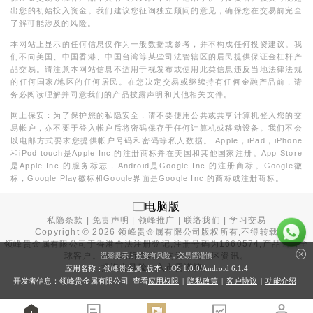
出您的初始投入资金。我们建议您征询独立顾问的意见，确保您在交易前完全
了解可能涉及的风险。
本网站上显示的任何信息仅作为一般数据或参考，并不构成任何投资建议。我
们不向美国、中国香港、中国台湾等某些司法管辖区的居民提供保证金杠杆产
品交易。请注意本网站信息不适用于视发布或使用此类信息违反当地法律法规
的任何国家/地区的任何居民。在您决定交易或继续持有任何金融产品前，请
务必阅读理解并同意我们的产品披露声明和其他相关文件。
网上保安：为了保护您的私隐安全，请不要使用公共或共享计算机登入您的交
易帐户，亦不要于登入帐户后将密码保存于任何计算机或移动设备。我们不会
以电邮方式要求您提供帐户号码和密码等私人数据。 Apple，iPad，iPhone
和iPod touch是Apple Inc.的注册商标并在美国和其他国家注册。App Store
是Apple Inc.的服务标志，Android是Google Inc.的注册商标。Google徽
标，Google Play徽标和Google界面是Google Inc.的商标或注册商标。
电脑版
私隐条款
|
免责声明
|
领峰推广
|
联络我们
|
学习交易
Copyright ©
2026
领峰贵金属有限公司版权所有,不得转载
领峰贵金属有限公司于
香港合法注册登记
,注册号码为1660574,产品面向全
球客户。本站内所有内容均为香港地区资讯。
温馨提示：投资有风险，交易需谨慎
投资有风险，入市需谨慎。
应用名称：领峰贵金属 版本：iOS
1.0.0
/Android
6.1.4
开发者信息：领峰贵金属有限公司 查看
应用权限
|
隐私政策
|
客户协议
|
功能介绍