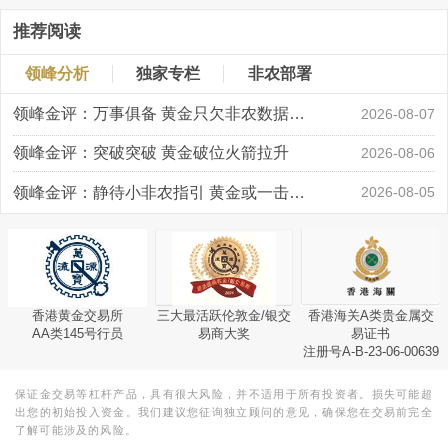
推荐阅读
领峰分析
独家专栏
非农部署
领峰金评：万事俱备 黄金只欠非农数据“东风”
2026-08-07
领峰金评：突破突破 黄金破位火箭拉升
2026-08-06
领峰金评：静待小非农指引 黄金或一击破局
2026-08-05
香港黄金交易所
三大最活跃伦敦金/银交
香港海关A类贵金属交
AA类145号行员
易商大奖
易证书
注册号A-B-23-06-00639
保证金交易等杠杆产品，具有很大风险，并不适用于所有投资者。损失可能超
出您的初始投入资金。我们建议您征询独立顾问的意见，确保您在交易前完全
了解可能涉及的风险。