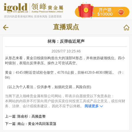
您访问的是香港地区网站 投资有风险 交易需谨慎
直播观点
林海：反弹临近尾声
2026/7/7 10:25:46
从形态来看，黄金日线级别构造出大的顶部M形态，并有效跌破颈线位。四小
时级别，表现出反弹承压。操作上可尝试高空。
黄金：4145.0附近尝试轻仓做空，4170.0止损，目标4120.0-4030.0附近。（9：
04）
（以上为个人看法，仅供参考，如据此交易，风险自担)
当阁下进入领峰贵金属有限公司网站，即表示自愿接受以下免责条款：
本网站的内容并不打算向用户提供买卖任何投资工具或产品之意见，或任何财
务、法律、会计或税务建议， 因此不应予以倚赖。
阅读更多
上一篇:
陈俞杉：高频盘整
下一篇:
南山：黄金冲高回落震荡