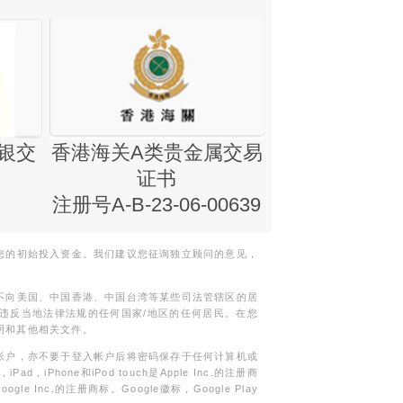
银交
香港海关A类贵金属交易
金银业贸易
证书
集团证书(铸
注册号A-B-23-06-00639
您的初始投入资金。我们建议您征询独立顾问的意见，
不向美国、中国香港、中国台湾等某些司法管辖区的居
违反当地法律法规的任何国家/地区的任何居民。在您
明和其他相关文件。
帐户，亦不要于登入帐户后将密码保存于任何计算机或
Phone和iPod touch是Apple Inc.的注册商
gle Inc.的注册商标。Google徽标，Google Play