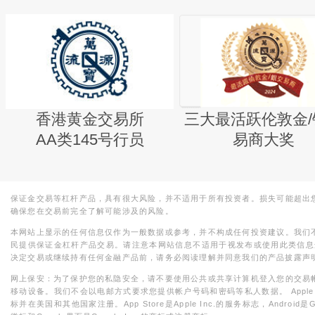
香港黄金交易所
三大最活跃伦敦金/
AA类145号行员
易商大奖
保证金交易等杠杆产品，具有很大风险，并不适用于所有投资者。损失可能超出
确保您在交易前完全了解可能涉及的风险。
本网站上显示的任何信息仅作为一般数据或参考，并不构成任何投资建议。我们
民提供保证金杠杆产品交易。请注意本网站信息不适用于视发布或使用此类信息
决定交易或继续持有任何金融产品前，请务必阅读理解并同意我们的产品披露声
网上保安：为了保护您的私隐安全，请不要使用公共或共享计算机登入您的交易
移动设备。我们不会以电邮方式要求您提供帐户号码和密码等私人数据。 Apple，iPad，i
标并在美国和其他国家注册。App Store是Apple Inc.的服务标志，Android是Goo