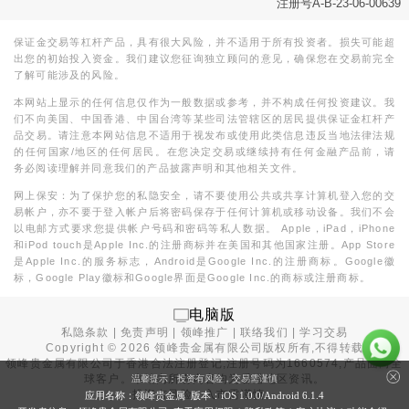
注册号A-B-23-06-00639
保证金交易等杠杆产品，具有很大风险，并不适用于所有投资者。损失可能超
出您的初始投入资金。我们建议您征询独立顾问的意见，确保您在交易前完全
了解可能涉及的风险。
本网站上显示的任何信息仅作为一般数据或参考，并不构成任何投资建议。我
们不向美国、中国香港、中国台湾等某些司法管辖区的居民提供保证金杠杆产
品交易。请注意本网站信息不适用于视发布或使用此类信息违反当地法律法规
的任何国家/地区的任何居民。在您决定交易或继续持有任何金融产品前，请
务必阅读理解并同意我们的产品披露声明和其他相关文件。
网上保安：为了保护您的私隐安全，请不要使用公共或共享计算机登入您的交
易帐户，亦不要于登入帐户后将密码保存于任何计算机或移动设备。我们不会
以电邮方式要求您提供帐户号码和密码等私人数据。 Apple，iPad，iPhone
和iPod touch是Apple Inc.的注册商标并在美国和其他国家注册。App Store
是Apple Inc.的服务标志，Android是Google Inc.的注册商标。Google徽
标，Google Play徽标和Google界面是Google Inc.的商标或注册商标。
电脑版
私隐条款
|
免责声明
|
领峰推广
|
联络我们
|
学习交易
Copyright ©
2026
领峰贵金属有限公司版权所有,不得转载
领峰贵金属有限公司于
香港合法注册登记
,注册号码为1660574,产品面向全
球客户。本站内所有内容均为香港地区资讯。
温馨提示：投资有风险，交易需谨慎
投资有风险，入市需谨慎。
应用名称：领峰贵金属 版本：iOS
1.0.0
/Android
6.1.4