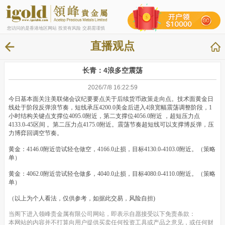
您访问的是香港地区网站 投资有风险 交易需谨慎
直播观点
长青：4浪多空震荡
2026/7/8 16:22:59
今日基本面关注美联储会议纪要要点关于后续货币政策走向点。技术面黄金日
线处于阶段反弹浪节奏，短线承压4200.0美金后进入4浪宽幅震荡调整阶段，1
小时结构关键点支撑位4095.0附近，第二支撑位4056.0附近 ，超短压力点
4133.0-45区间 。第二压力点4175.0附近。震荡节奏超短线可以支撑博反弹，压
力博弈回调空节奏。
黄金：4146.0附近尝试轻仓做空，4166.0止损，目标4130.0-4103.0附近。（策略
单）
黄金：4062.0附近尝试轻仓做多，4040.0止损，目标4080.0-4110.0附近。（策略
单）
（以上为个人看法，仅供参考，如据此交易，风险自担)
当阁下进入领峰贵金属有限公司网站，即表示自愿接受以下免责条款：
本网站的内容并不打算向用户提供买卖任何投资工具或产品之意见，或任何财