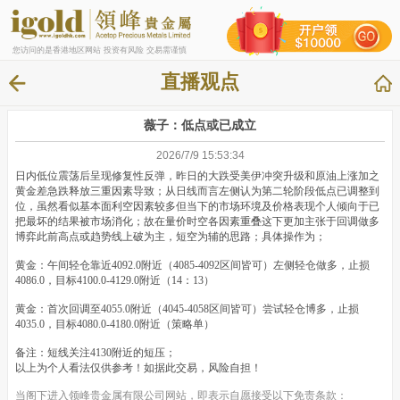
您访问的是香港地区网站 投资有风险 交易需谨慎
直播观点
薇子：低点或已成立
2026/7/9 15:53:34
日内低位震荡后呈现修复性反弹，昨日的大跌受美伊冲突升级和原油上涨加之
黄金差急跌释放三重因素导致；从日线而言左侧认为第二轮阶段低点已调整到
位，虽然看似基本面利空因素较多但当下的市场环境及价格表现个人倾向于已
把最坏的结果被市场消化；故在量价时空各因素重叠这下更加主张于回调做多
博弈此前高点或趋势线上破为主，短空为辅的思路；具体操作为；
黄金：午间轻仓靠近4092.0附近（4085-4092区间皆可）左侧轻仓做多，止损
4086.0，目标4100.0-4129.0附近（14：13）
黄金：首次回调至4055.0附近（4045-4058区间皆可）尝试轻仓博多，止损
4035.0，目标4080.0-4180.0附近（策略单）
备注：短线关注4130附近的短压；
以上为个人看法仅供参考！如据此交易，风险自担！
当阁下进入领峰贵金属有限公司网站，即表示自愿接受以下免责条款：