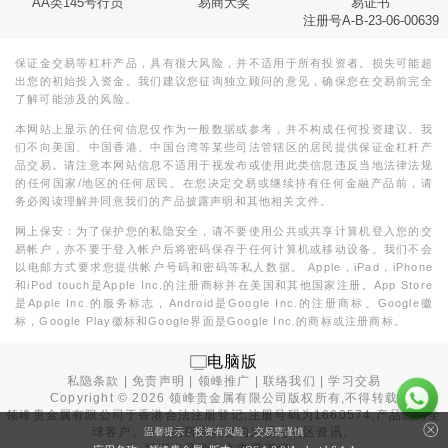
AA类145号行员
易商大奖
易证书
注册号A-B-23-06-00639
保证金交易等杠杆产品，具有很大风险，并不适用于所有投资者。损失可能超
出您的初始投入资金。我们建议您征询独立顾问的意见，确保您在交易前完全
了解可能涉及的风险。
本网站上显示的任何信息仅作为一般数据或参考，并不构成任何投资建议。我
们不向美国、中国香港、中国台湾等某些司法管辖区的居民提供保证金杠杆产
品交易。请注意本网站信息不适用于视发布或使用此类信息违反当地法律法规
的任何国家/地区的任何居民。在您决定交易或继续持有任何金融产品前，请
务必阅读理解并同意我们的产品披露声明和其他相关文件。
网上保安：为了保护您的私隐安全，请不要使用公共或共享计算机登入您的交
易帐户，亦不要于登入帐户后将密码保存于任何计算机或移动设备。我们不会
以电邮方式要求您提供帐户号码和密码等私人数据。 Apple，iPad，iPhone
和iPod touch是Apple Inc.的注册商标并在美国和其他国家注册。App Store
是Apple Inc.的服务标志，Android是Google Inc.的注册商标。Google徽
标，Google Play徽标和Google界面是Google Inc.的商标或注册商标。
电脑版
私隐条款
|
免责声明
|
领峰推广
|
联络我们
|
学习交易
Copyright ©
2026
领峰贵金属有限公司版权所有,不得转载
领峰贵金属有限公司于
香港合法注册登记
,注册号码为1660574,产品面向全
球客户。本站内所有内容均为香港地区资讯。
温馨提示：投资有风险，交易需谨慎