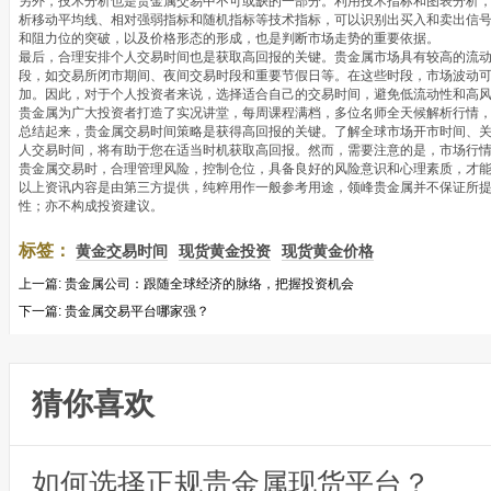
另外，技术分析也是贵金属交易中不可或缺的一部分。利用技术指标和图表分析
析移动平均线、相对强弱指标和随机指标等技术指标，可以识别出买入和卖出信
和阻力位的突破，以及价格形态的形成，也是判断市场走势的重要依据。
最后，合理安排个人交易时间也是获取高回报的关键。贵金属市场具有较高的流
段，如交易所闭市期间、夜间交易时段和重要节假日等。在这些时段，市场波动
加。因此，对于个人投资者来说，选择适合自己的交易时间，避免低流动性和高
贵金属为广大投资者打造了实况讲堂，每周课程满档，多位名师全天候解析行情
总结起来，贵金属交易时间策略是获得高回报的关键。了解全球市场开市时间、
人交易时间，将有助于您在适当时机获取高回报。然而，需要注意的是，市场行
贵金属交易时，合理管理风险，控制仓位，具备良好的风险意识和心理素质，才
以上资讯内容是由第三方提供，纯粹用作一般参考用途，领峰贵金属并不保证所
性；亦不构成投资建议。
标签：
黄金交易时间
现货黄金投资
现货黄金价格
上一篇:
贵金属公司：跟随全球经济的脉络，把握投资机会
下一篇:
贵金属交易平台哪家强？
猜你喜欢
如何选择正规贵金属现货平台？