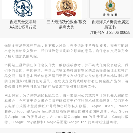
香港黄金交易所
三大最活跃伦敦金/银交
香港海关A类贵金属交
AA类145号行员
易商大奖
易证书
注册号A-B-23-06-00639
保证金交易等杠杆产品，具有很大风险，并不适用于所有投资者。损失可能超
出您的初始投入资金。我们建议您征询独立顾问的意见，确保您在交易前完全
了解可能涉及的风险。
本网站上显示的任何信息仅作为一般数据或参考，并不构成任何投资建议。我
们不向美国、中国香港、中国台湾等某些司法管辖区的居民提供保证金杠杆产
品交易。请注意本网站信息不适用于视发布或使用此类信息违反当地法律法规
的任何国家/地区的任何居民。在您决定交易或继续持有任何金融产品前，请
务必阅读理解并同意我们的产品披露声明和其他相关文件。
网上保安：为了保护您的私隐安全，请不要使用公共或共享计算机登入您的交
易帐户，亦不要于登入帐户后将密码保存于任何计算机或移动设备。我们不会
以电邮方式要求您提供帐户号码和密码等私人数据。 Apple，iPad，iPhone
和iPod touch是Apple Inc.的注册商标并在美国和其他国家注册。App Store
是Apple Inc.的服务标志，Android是Google Inc.的注册商标。Google徽
标，Google Play徽标和Google界面是Google Inc.的商标或注册商标。