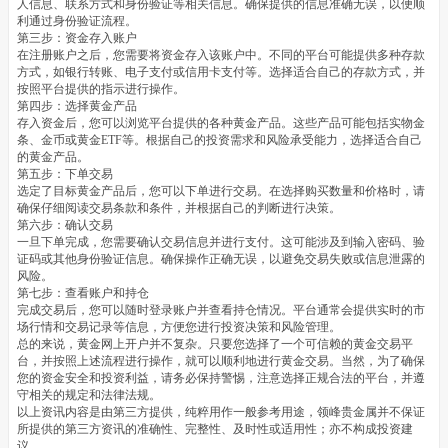
人信息、联系方式和身份验证等相关信息。确保提供的信息准确无误，以便顺
利通过身份验证流程。
第三步：资金存入账户
在注册账户之后，您需要将资金存入该账户中。不同的平台可能提供多种存款
方式，如银行转账、电子支付或信用卡支付等。选择适合自己的存款方式，并
按照平台提供的指示进行操作。
第四步：选择黄金产品
存入资金后，您可以浏览平台提供的各种黄金产品。这些产品可能包括实物金
条、金币或黄金ETF等。根据自己的投资需求和风险承受能力，选择适合自己
的黄金产品。
第五步：下单交易
选定了目标黄金产品后，您可以下单进行交易。在选择购买数量和价格时，请
确保仔细阅读交易条款和条件，并根据自己的判断进行决策。
第六步：确认交易
一旦下单完成，您需要确认交易信息并进行支付。这可能涉及到输入密码、验
证码或其他身份验证信息。确保操作正确无误，以避免交易失败或信息泄露的
风险。
第七步：查看账户和持仓
完成交易后，您可以随时登录账户并查看持仓情况。平台通常会提供实时的市
场行情和交易记录等信息，方便您进行投资决策和风险管理。
总的来说，黄金网上开户并不复杂。只要您选择了一个可信赖的黄金交易平
台，并按照上述流程进行操作，就可以顺利地进行黄金交易。当然，为了确保
您的资金安全和投资利益，请务必保持警惕，注意选择正规合法的平台，并遵
守相关的规定和法律法规。
以上资讯内容是由第三方提供，纯粹用作一般参考用途，领峰贵金属并不保证
所提供的第三方资讯的准确性、完整性、及时性或适用性；亦不构成投资建
议。