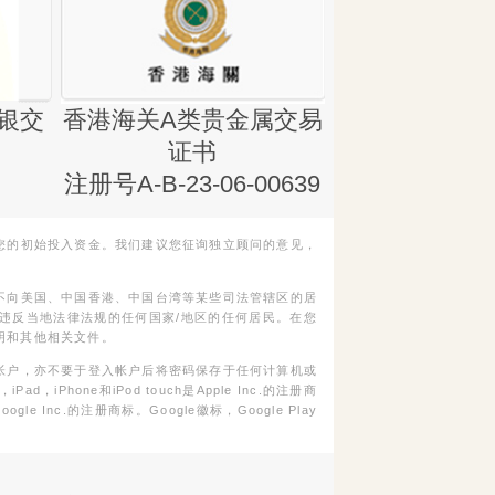
银交
香港海关A类贵金属交易
金银业贸易
证书
集团证书(铸
注册号A-B-23-06-00639
您的初始投入资金。我们建议您征询独立顾问的意见，
不向美国、中国香港、中国台湾等某些司法管辖区的居
违反当地法律法规的任何国家/地区的任何居民。在您
明和其他相关文件。
帐户，亦不要于登入帐户后将密码保存于任何计算机或
Phone和iPod touch是Apple Inc.的注册商
gle Inc.的注册商标。Google徽标，Google Play