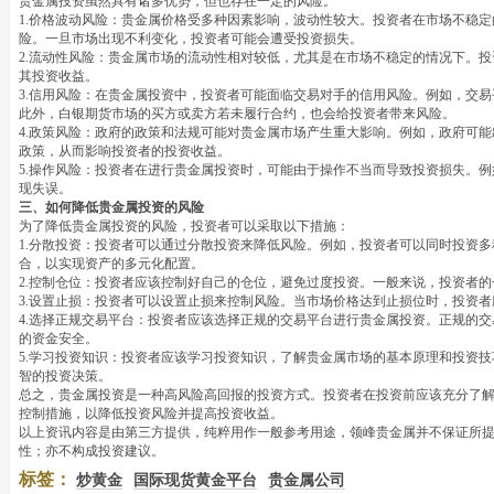
贵金属投资虽然具有诸多优势，但也存在一定的风险。
1.价格波动风险：贵金属价格受多种因素影响，波动性较大。投资者在市场不稳
险。一旦市场出现不利变化，投资者可能会遭受投资损失。
2.流动性风险：贵金属市场的流动性相对较低，尤其是在市场不稳定的情况下。
其投资收益。
3.信用风险：在贵金属投资中，投资者可能面临交易对手的信用风险。例如，交
此外，白银期货市场的买方或卖方若未履行合约，也会给投资者带来风险。
4.政策风险：政府的政策和法规可能对贵金属市场产生重大影响。例如，政府可
政策，从而影响投资者的投资收益。
5.操作风险：投资者在进行贵金属投资时，可能由于操作不当而导致投资损失。
现失误。
三、如何降低贵金属投资的风险
为了降低贵金属投资的风险，投资者可以采取以下措施：
1.分散投资：投资者可以通过分散投资来降低风险。例如，投资者可以同时投资
合，以实现资产的多元化配置。
2.控制仓位：投资者应该控制好自己的仓位，避免过度投资。一般来说，投资者的
3.设置止损：投资者可以设置止损来控制风险。当市场价格达到止损位时，投资
4.选择正规交易平台：投资者应该选择正规的交易平台进行贵金属投资。正规的
的资金安全。
5.学习投资知识：投资者应该学习投资知识，了解贵金属市场的基本原理和投资
智的投资决策。
总之，贵金属投资是一种高风险高回报的投资方式。投资者在投资前应该充分了
控制措施，以降低投资风险并提高投资收益。
以上资讯内容是由第三方提供，纯粹用作一般参考用途，领峰贵金属并不保证所
性；亦不构成投资建议。
标签：
炒黄金
国际现货黄金平台
贵金属公司