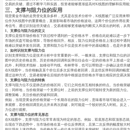
交易的关键。通过不断学习和实践，投资者能够逐渐提高对K线图的理解和应用能
三、支撑与阻力位的应用
现货黄金市场的走势变化复杂多样，尤其是在技术分析中，K线图被广泛应用来帮
位作为K线图中的重要概念，直接影响着市场的价格波动。这两个价位的作用在黄
考信号。通过识别这些关键点，交易者能够更准确地判断买入和卖出的时机，从
1、支撑位与阻力位的定义
支撑位是指市场价格在下跌过程中遇到的一定价格水平，价格在此处难以进一步
市场的买盘可能会增加，导致价格回升。相反，阻力位则是价格在上涨过程中遇
格难以突破并发生回调。支撑和阻力位不仅是技术分析中的基础概念，也是许多
2、如何识别支撑与阻力位
识别支撑和阻力位是技术分析中非常重要的一环。一般来说，支撑位和阻力位的识
图中的历史价格走势。历史价格的回调和反弹往往会在一定的价格水平上形成一定
此外，利用技术指标，如移动平均线、布林带等，也可以帮助进一步确认这些关
在K线图中，当价格触及某个价位后多次反弹或者回调，且这些反弹和回调的幅度
通过这种方式，交易者能够在后续的市场中根据这些价格水平做出相应的交易决
3、支撑位与阻力位的转换
支撑与阻力位不仅是静态的价格区间，它们之间也有互相转换的特点。当价格突
位；同样地，当价格突破一个支撑位时，之前的支撑位则可能转变为新的阻力位
调整策略，关注价格的突破和回调。
例如，当现货黄金的价格突破一个长期存在的阻力位时，意味着市场可能会进入
来观察，若价格回调至此点并未再次跌破，则可能是一个较好的买入时机。反之
力位进行观察。
4、支撑与阻力位的常见形态
在K线图中，支撑与阻力位常常表现为特定的形态。例如，双底形态和双顶形态就
出现在下跌趋势中，当市场价格在某一价位反弹两次，且第二次反弹的幅度较大
则出现在上涨趋势中，当价格在某一价位多次回调且未突破时，该价位往往是阻