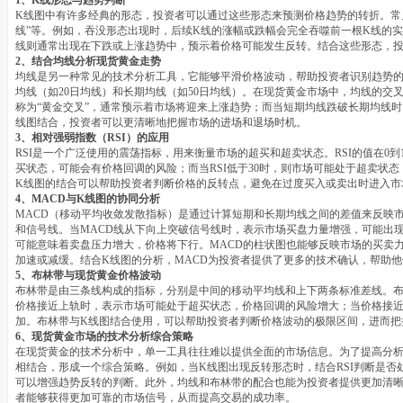
1、K线形态与趋势判断
K线图中有许多经典的形态，投资者可以通过这些形态来预测价格趋势的转折。常见的
线”等。例如，吞没形态出现时，后续K线的涨幅或跌幅会完全吞噬前一根K线的
线则通常出现在下跌或上涨趋势中，预示着价格可能发生反转。结合这些形态，
2、结合均线分析现货黄金走势
均线是另一种常见的技术分析工具，它能够平滑价格波动，帮助投资者识别趋势的
均线（如20日均线）和长期均线（如50日均线）。在现货黄金市场中，均线的交
称为“黄金交叉”，通常预示着市场将迎来上涨趋势；而当短期均线跌破长期均线时
线图结合，投资者可以更清晰地把握市场的进场和退场时机。
3、相对强弱指数（RSI）的应用
RSI是一个广泛使用的震荡指标，用来衡量市场的超买和超卖状态。RSI的值在0到1
买状态，可能会有价格回调的风险；而当RSI低于30时，则市场可能处于超卖状态
K线图的结合可以帮助投资者判断价格的反转点，避免在过度买入或卖出时进入市
4、MACD与K线图的协同分析
MACD（移动平均收敛发散指标）是通过计算短期和长期均线之间的差值来反映市
和信号线。当MACD线从下向上突破信号线时，表示市场买盘力量增强，可能出现
可能意味着卖盘压力增大，价格将下行。MACD的柱状图也能够反映市场的买卖
加速或减缓。结合K线图的分析，MACD为投资者提供了更多的技术确认，帮助
5、布林带与现货黄金价格波动
布林带是由三条线构成的指标，分别是中间的移动平均线和上下两条标准差线。
价格接近上轨时，表示市场可能处于超买状态，价格回调的风险增大；当价格接
加。布林带与K线图结合使用，可以帮助投资者判断价格波动的极限区间，进而把
6、现货黄金市场的技术分析综合策略
在现货黄金的技术分析中，单一工具往往难以提供全面的市场信息。为了提高分析
相结合，形成一个综合策略。例如，当K线图出现反转形态时，结合RSI判断是否
可以增强趋势反转的判断。此外，均线和布林带的配合也能为投资者提供更加清
者能够获得更加可靠的市场信号，从而提高交易的成功率。