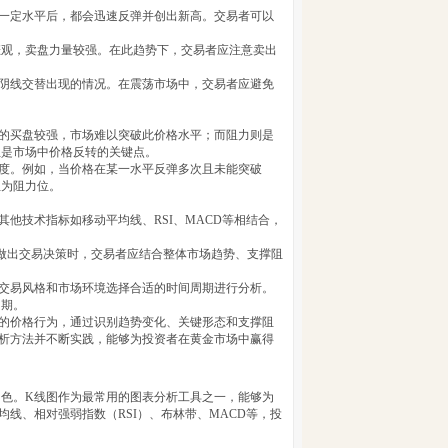
一定水平后，都会迅速反弹并创出新高。交易者可以
悲观，卖盘力量较强。在此趋势下，交易者应注意卖出
阴线交替出现的情况。在震荡市场中，交易者应避免
的买盘较强，市场难以突破此价格水平；而阻力则是
位是市场中价格反转的关键点。
度。例如，当价格在某一水平反弹多次且未能突破
位为阻力位。
他技术指标如移动平均线、RSI、MACD等相结合，
做出交易决策时，交易者应结合整体市场趋势、支撑阻
交易风格和市场环境选择合适的时间周期进行分析。
周期。
的价格行为，通过识别趋势变化、关键形态和支撑阻
析方法并不断实践，能够为投资者在黄金市场中赢得
色。K线图作为最常用的图表分析工具之一，能够为
线、相对强弱指数（RSI）、布林带、MACD等，投