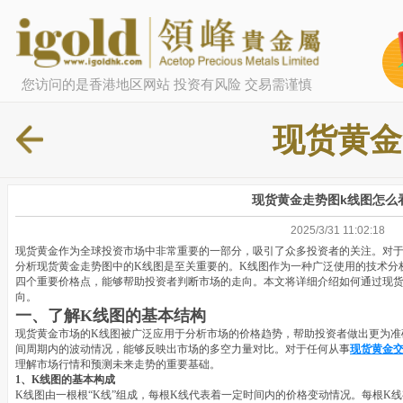
您访问的是香港地区网站 投资有风险 交易需谨慎
现货黄金
现货黄金走势图k线图怎么
2025/3/31 11:02:18
现货黄金作为全球投资市场中非常重要的一部分，吸引了众多投资者的关注。对
分析现货黄金走势图中的K线图是至关重要的。K线图作为一种广泛使用的技术分
四个重要价格点，能够帮助投资者判断市场的走向。本文将详细介绍如何通过现货
向。
一、了解K线图的基本结构
现货黄金市场的K线图被广泛应用于分析市场的价格趋势，帮助投资者做出更为准
间周期内的波动情况，能够反映出市场的多空力量对比。对于任何从事
现货黄金
理解市场行情和预测未来走势的重要基础。
1、K线图的基本构成
K线图由一根根“K线”组成，每根K线代表着一定时间内的价格变动情况。每根K