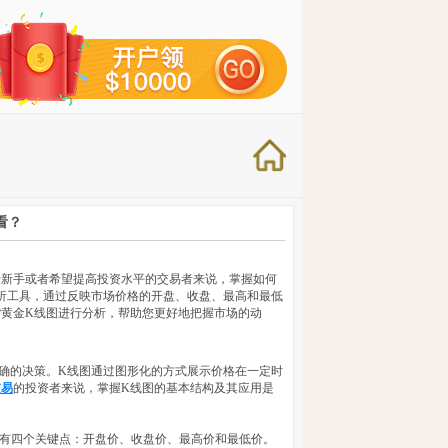
看？
于新手或者希望提高投资水平的交易者来说，掌握如何
析工具，通过反映市场价格的开盘、收盘、最高和最低
黄金K线图进行分析，帮助您更好地把握市场的动
确的决策。K线图通过图形化的方式展示价格在一定时
交易
的投资者来说，掌握K线图的基本结构及其应用是
线有四个关键点：开盘价、收盘价、最高价和最低价。