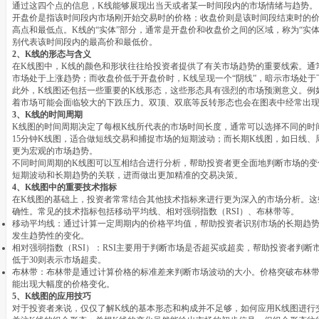
通过这四个点的信息，K线能够展现出当天或者某一时间段内的市场情绪与趋势。
开盘价是指该时间段内市场刚开始交易时的价格；收盘价则是该时间段结束时的
高点和最低点。K线的“实体”部分，通常是开盘价和收盘价之间的区域，称为“实
别代表该时间段内的最高价和最低价。
2、K线的形态与含义
在K线图中，K线的颜色和形状往往给投资者提供了有关市场趋势的重要线索。通常
市场处于上涨趋势；而收盘价低于开盘价时，K线呈现一个“阴线”，暗示市场处于
此外，K线图还包括一些重要的K线形态，这些形态具有强烈的市场预测意义。例
着市场可能会面临较大的下跌压力。双顶、双底等反转形态也会在图表中经常出
3、K线的时间周期
K线图的时间周期决定了每根K线所代表的市场时间长度，通常可以选择不同的时
15分钟K线图，适合做短线交易和捕捉市场的短期波动；而长期K线图，如日线
更为宏观的市场趋势。
不同时间周期的K线图可以互相结合进行分析，帮助投资者更全面地判断市场的变
短期波动和长期趋势的关联，进而做出更加精准的交易决策。
4、K线图中的重要技术指标
在K线图的基础上，投资者常常结合其他技术指标来进行更为深入的市场分析。这
确性。常见的技术指标包括移动平均线、相对强弱指数（RSI）、布林带等。
移动平均线：通过计算一定周期内的价格平均值，帮助投资者识别市场的长期趋
发生趋势性的变化。
相对强弱指数（RSI）：RSI主要用于判断市场是否超买或超卖，帮助投资者判断市
低于30则表示市场超卖。
布林带：布林带是通过计算价格的标准差来判断市场波动的大小。价格突破布林
能出现大幅度的价格变化。
5、K线图的应用技巧
对于投资者来说，仅仅了解K线的基本形态和构成并不足够，如何应用K线图进行