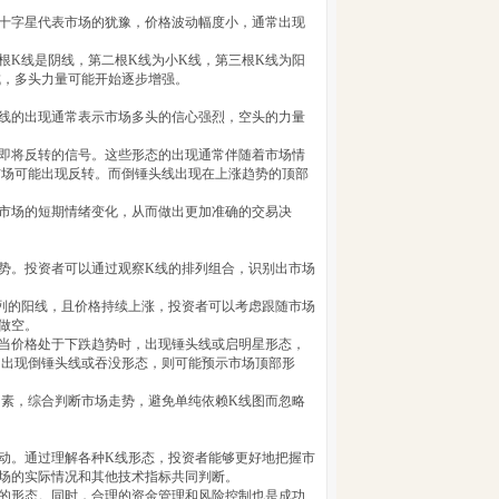
。
十字星代表市场的犹豫，价格波动幅度小，通常出现
根K线是阴线，第二根K线为小K线，第三根K线为阳
成，多头力量可能开始逐步增强。
线的出现通常表示市场多头的信心强烈，空头的力量
即将反转的信号。这些形态的出现通常伴随着市场情
市场可能出现反转。而倒锤头线出现在上涨趋势的顶部
市场的短期情绪变化，从而做出更加准确的交易决
势。投资者可以通过观察K线的排列组合，识别出市场
列的阳线，且价格持续上涨，投资者可以考虑跟随市场
做空。
当价格处于下跌趋势时，出现锤头线或启明星形态，
，出现倒锤头线或吞没形态，则可能预示市场顶部形
素，综合判断市场走势，避免单纯依赖K线图而忽略
动。通过理解各种K线形态，投资者能够更好地把握市
场的实际情况和其他技术指标共同判断。
的形态。同时，合理的资金管理和风险控制也是成功