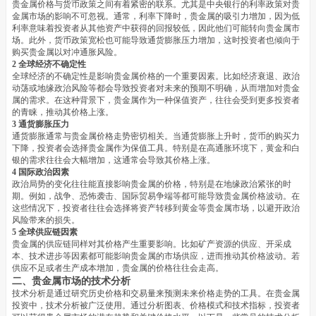
贵金属价格与货币政策之间有着紧密的联系。尤其是中央银行的利率政策对贵
金属市场的影响不可忽视。通常，利率下降时，贵金属的吸引力增加，因为低
利率意味着投资者从其他资产中获得的回报较低，因此他们可能转向贵金属市
场。此外，货币政策宽松也可能导致通货膨胀压力增加，这时投资者也倾向于
购买贵金属以对冲通胀风险。
2 全球经济不确定性
全球经济的不确定性是影响贵金属价格的一个重要因素。比如经济衰退、政治
动荡或地缘政治风险等都会导致投资者对未来的预期不明确，从而增加对贵金
属的需求。在这种背景下，贵金属作为一种保值资产，往往会受到更多投资者
的青睐，推动其价格上涨。
3 通货膨胀压力
通货膨胀通常与贵金属价格走势密切相关。当通货膨胀上升时，货币的购买力
下降，投资者会选择贵金属作为保值工具。特别是在高通胀环境下，黄金和白
银的需求往往会大幅增加，这通常会导致其价格上涨。
4 国际政治因素
政治局势的变化往往能直接影响贵金属的价格，特别是在地缘政治紧张的时
期。例如，战争、恐怖袭击、国际贸易争端等都可能导致贵金属价格波动。在
这些情况下，投资者往往会选择将资产转移到黄金等贵金属市场，以避开政治
风险带来的损失。
5 全球供应链因素
贵金属的供应链同样对其价格产生重要影响。比如矿产资源的供应、开采成
本、技术进步等因素都可能影响贵金属的市场供应，进而推动其价格波动。若
供应不足或者生产成本增加，贵金属的价格往往会走高。
二、贵金属市场的技术分析
技术分析是通过研究历史价格和交易量来预测未来价格走势的工具。在贵金属
投资中，技术分析被广泛使用。通过分析图表、价格模式和技术指标，投资者