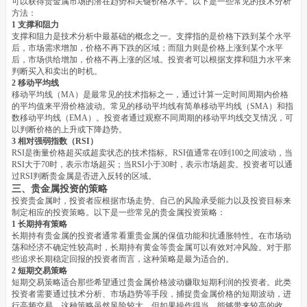
可以获得贵金属市场的潜在趋势和关键价格水平。以下是一些常见的技术分析
方法：
1 支撑和阻力
支撑和阻力是技术分析中最基础的概念之一。支撑指的是价格下跌到某个水平
后，市场需求增加，价格不再下跌的区域；而阻力则是价格上涨到某个水平
后，市场供给增加，价格不再上涨的区域。投资者可以根据支撑和阻力水平来
判断买入和卖出的时机。
2 移动平均线
移动平均线（MA）是最常见的技术指标之一，通过计算一定时间周期内价格
的平均值来平滑价格波动。常见的移动平均线有简单移动平均线（SMA）和指
数移动平均线（EMA）。投资者通过观察不同周期的移动平均线交叉情况，可
以判断价格的上升或下降趋势。
3 相对强弱指数（RSI）
RSI是衡量价格超买或超卖状态的技术指标。RSI值通常在0到100之间波动，当
RSI大于70时，表示市场超买；当RSI小于30时，表示市场超卖。投资者可以通
过RSI判断贵金属是否进入反转的区域。
三、贵金属投资的策略
投资贵金属时，投资者应根据市场走势、自己的风险承受能力以及投资目标来
制定相应的投资策略。以下是一些常见的贵金属投资策略：
1 长期持有策略
长期持有贵金属的投资者通常看重贵金属的保值功能和抗通胀特性。在市场动
荡和经济不确定性较高时，长期持有黄金等贵金属可以有效对冲风险。对于那
些追求长期稳定回报的投资者而言，这种策略是最为适合的。
2 短期交易策略
短期交易策略适合那些希望通过贵金属价格波动赚取短期利润的投资者。此类
投资者需要通过技术分析、市场趋势等手段，捕捉贵金属价格的短期波动，进
行高频交易。这种策略虽然风险较大，但如果操作得当，能够带来较高的收