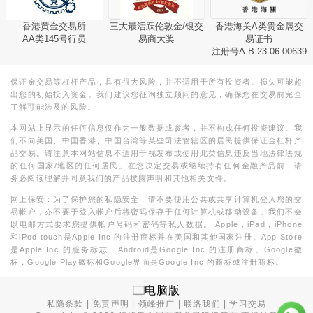
香港黄金交易所
三大最活跃伦敦金/银交
香港海关A类贵金属交
AA类145号行员
易商大奖
易证书
注册号A-B-23-06-00639
保证金交易等杠杆产品，具有很大风险，并不适用于所有投资者。损失可能超
出您的初始投入资金。我们建议您征询独立顾问的意见，确保您在交易前完全
了解可能涉及的风险。
本网站上显示的任何信息仅作为一般数据或参考，并不构成任何投资建议。我
们不向美国、中国香港、中国台湾等某些司法管辖区的居民提供保证金杠杆产
品交易。请注意本网站信息不适用于视发布或使用此类信息违反当地法律法规
的任何国家/地区的任何居民。在您决定交易或继续持有任何金融产品前，请
务必阅读理解并同意我们的产品披露声明和其他相关文件。
网上保安：为了保护您的私隐安全，请不要使用公共或共享计算机登入您的交
易帐户，亦不要于登入帐户后将密码保存于任何计算机或移动设备。我们不会
以电邮方式要求您提供帐户号码和密码等私人数据。 Apple，iPad，iPhone
和iPod touch是Apple Inc.的注册商标并在美国和其他国家注册。App Store
是Apple Inc.的服务标志，Android是Google Inc.的注册商标。Google徽
标，Google Play徽标和Google界面是Google Inc.的商标或注册商标。
电脑版
私隐条款
|
免责声明
|
领峰推广
|
联络我们
|
学习交易