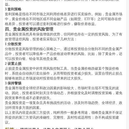
益。
3 套利策略
套利策略是指在不同市场之间利用价格差异进行买卖操作。例如，贵金属市场
中，黄金价格在不同地区或不同金融产品（如期货、ETF等）之间可能存在价
格差异，投资者可以通过套利策略进行操作，赚取价差收益。
四、贵金属投资的风险管理
贵金属投资虽然具有保值增值的优势，但同样也存在一定的投资风险。为了有
效管理这些风险，投资者应采取以下几种方法：
1 分散投资
分散投资是风险管理的核心策略之一。通过将投资组合分散到不同的贵金属产
品中，投资者可以降低单一产品价格波动带来的风险。比如，除了黄金外，还
可以投资白银、铂金等其他贵金属。
2 设置止损
止损是贵金属投资中的常用风险控制工具。当贵金属价格跌破某个预设价格
时，系统会自动执行卖出操作，从而帮助投资者减少损失。设置合理的止损点
能够有效防止市场波动对投资组合带来的过大损失。
3 保持警惕
贵金属市场受全球经济和政治因素的影响较大，市场时常出现不可预见的波
动。因此，投资者应时刻关注市场动态，并根据变化及时调整投资策略，避免
因突发事件造成不必要的损失。
贵金属投资是一项复杂且具有挑战性的活动，涉及到市场趋势、全球经济、政
治环境等多方面的因素。
以上资讯内容是由第三方提供，纯粹用作一般参考用途，领峰贵金属并不保证
所提供的第三方资讯的准确性、完整性、及时性或适用性；亦不构成投资建
议。