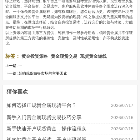
综上所述，选择现货白银平台是一项需要综合考量的谨慎决策。投资者应从监
管合规性、平台信誉、交易成本、客户服务及软件体验等多个维度进行深入考
察。一个像领峰贵金属这样，拥有权威牌照、悠久运营历史、透明交易环境与
全面服务支持的平台，无疑能为投资者的现货白银之旅提供更为坚实可靠的起
点。最终，在做出选择前，结合自身投资需求，进行充分的比较与体验，方能
在变幻莫测的市场中行稳致远。
以上资讯内容是由第三方提供，纯粹用作一般参考用途，领峰贵金属并不保证
所提供的第三方资讯的准确性、完整性、及时性或适用性；亦不构成投资建
议。
标签：
黄金投资策略
黄金现货交易
现货黄金短线
上一篇:
---
下一篇:
影响现货白银市场的主要因素
猜你喜欢
如何选择正规贵金属现货平台？
2026/07/17
新手入门贵金属现货交易技巧分享
2026/07/16
新手快速开户现货黄金，操作流程实操详解
2026/07/15
初次炒黄金开户必读：开户步骤详细说明
2026/07/14