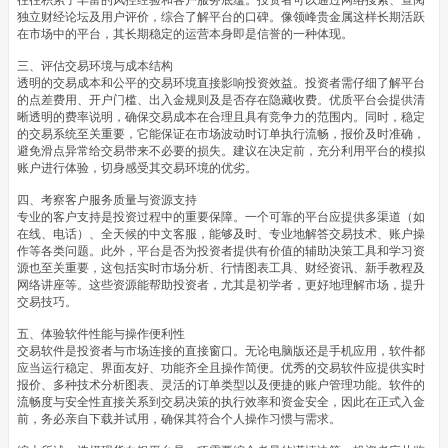
独立财经论坛及用户评价，综合了解平台的口碑。像领峰贵金属这样长期活跃
在市场中的平台，其长期稳定的运营本身即是信誉的一种体现。
三、评估交易环境与成本结构
透明的交易成本和公平的交易环境直接影响投资效益。投资者需仔细了解平台
的点差费用、开户门槛、出入金规则及是否存在隐藏收费。优质平台会提供清
晰透明的费率说明，确保交易成本在合理且具有竞争力的范围内。同时，稳定
的交易系统至关重要，它能保证在市场波动时订单执行流畅，报价及时准确，
避免滑点异常给交易带来不必要的损失。建议在决定前，充分利用平台的模拟
账户进行体验，切身感受其交易环境的优劣。
四、考察客户服务质量与资源支持
专业的客户支持是投资过程中的重要保障。一个可靠的平台应提供多渠道（如
在线、电话）、全天候的中文客服，能够及时、专业地解答交易技术、账户操
作等各类问题。此外，平台是否为投资者提供有价值的辅助决策工具和学习资
源也至关重要，这包括实时市场分析、行情图表工具、财经资讯、新手教程及
网络讲座等。这些资源能帮助投资者，尤其是初学者，更好地理解市场，提升
交易技巧。
五、体验软件性能与操作便利性
交易软件是投资者与市场连接的直接窗口。无论电脑版还是手机应用，软件都
应当运行稳定、界面友好、功能齐全且操作简便。优秀的交易软件应提供实时
报价、多种技术分析图表、灵活的订单类型以及便捷的账户管理功能。软件的
流畅度与安全性直接关系到交易决策的执行效率和资金安全，因此在正式入金
前，务必亲自下载并试用，确保其符合个人操作习惯与需求。