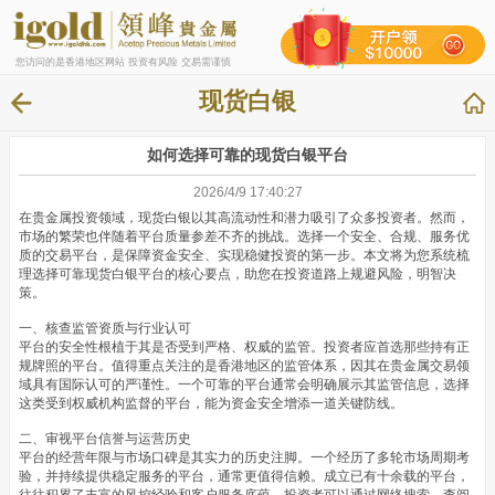
您访问的是香港地区网站 投资有风险 交易需谨慎
现货白银
如何选择可靠的现货白银平台
2026/4/9 17:40:27
在贵金属投资领域，现货白银以其高流动性和潜力吸引了众多投资者。然而，
市场的繁荣也伴随着平台质量参差不齐的挑战。选择一个安全、合规、服务优
质的交易平台，是保障资金安全、实现稳健投资的第一步。本文将为您系统梳
理选择可靠现货白银平台的核心要点，助您在投资道路上规避风险，明智决
策。
一、核查监管资质与行业认可
平台的安全性根植于其是否受到严格、权威的监管。投资者应首选那些持有正
规牌照的平台。值得重点关注的是香港地区的监管体系，因其在贵金属交易领
域具有国际认可的严谨性。一个可靠的平台通常会明确展示其监管信息，选择
这类受到权威机构监督的平台，能为资金安全增添一道关键防线。
二、审视平台信誉与运营历史
平台的经营年限与市场口碑是其实力的历史注脚。一个经历了多轮市场周期考
验，并持续提供稳定服务的平台，通常更值得信赖。成立已有十余载的平台，
往往积累了丰富的风控经验和客户服务底蕴。投资者可以通过网络搜索、查阅