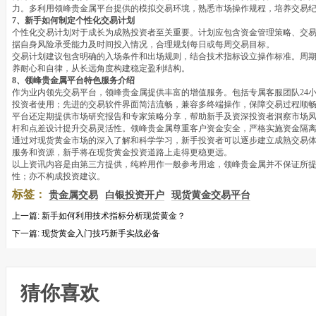
力。多利用领峰贵金属平台提供的模拟交易环境，熟悉市场操作规程，培养交易
7、新手如何制定个性化交易计划
个性化交易计划对于成长为成熟投资者至关重要。计划应包含资金管理策略、交
据自身风险承受能力及时间投入情况，合理规划每日或每周交易目标。
交易计划建议包含明确的入场条件和出场规则，结合技术指标设立操作标准。周
养耐心和自律，从长远角度构建稳定盈利结构。
8、领峰贵金属平台特色服务介绍
作为业内领先交易平台，领峰贵金属提供丰富的增值服务。包括专属客服团队24
投资者使用；先进的交易软件界面简洁流畅，兼容多终端操作，保障交易过程顺
平台还定期提供市场研究报告和专家策略分享，帮助新手及资深投资者洞察市场
杆和点差设计提升交易灵活性。领峰贵金属尊重客户资金安全，严格实施资金隔
通过对现货黄金市场的深入了解和科学学习，新手投资者可以逐步建立成熟交易
服务和资源，新手将在现货黄金投资道路上走得更稳更远。
以上资讯内容是由第三方提供，纯粹用作一般参考用途，领峰贵金属并不保证所
性；亦不构成投资建议。
标签：
贵金属交易
白银投资开户
现货黄金交易平台
上一篇:
新手如何利用技术指标分析现货黄金？
下一篇:
现货黄金入门技巧新手实战必备
猜你喜欢