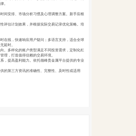
纪律。
易时间安排、市场分析习惯及心理调整方案。新手应根
期性评估计划效果，并根据实际交易记录优化策略。培
小时在线，快速响应用户疑问；多语言支持，适合全球
畅无延时。
风向。多样化的账户类型满足不同投资需求，定制化杠
离管理，打造值得信赖的交易环境。
体系，提高盈利能力。依托领峰贵金属平台提供的专业
提供的第三方资讯的准确性、完整性、及时性或适用