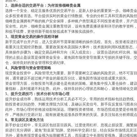
易效率。
2、选择合适的交易平台：为何首推领峰贵金属
选择一个安全、稳定且服务优质的交易平台，是新人炒金的重要第一步。领峰贵
众多投资者首选。平台提供实时的黄金行情数据、专业的分析工具和完善的风险
领峰贵金属拥有严格的账户安全保障，多种账户类型满足不同投资者需求，开户
安全性。此外，领峰贵金属注重教育培训，设有免费直播讲座和详尽的教学资料
和低手续费，更使得新手能在较低成本下体验实战操作。
3、现货黄金交易的操作流程详解
新手完成平台开户后，进入交易环节需掌握清晰的操作流程。首先，投资者应进
着重关注宏观经济数据、重要政策发布及国际大事件；技术面则利用K线图形态、
具体操作步骤为：确定交易品种和方向（买入或卖出）、设置合适的杠杆比例、
理的止损止盈设置是保障资金安全，避免因市场突变导致重大亏损的关键手段。
仓，保持良好的资金管理和交易纪律。
4、风险管理与资金管理策略
现货黄金投资中，风险管理尤为重要。新手需要树立正确的风险意识，绝不可盲
例，通常建议不超过账户资金的最低百分比，避免因市场波动造成重大损失。
资金管理方面，分散投资与逐步建仓是有效的策略。避免集中投入重仓操作，建
量指标，及时规避不利走势。此外，保持良好的心理状态和耐心，避免情绪化交
5、提升交易技巧：技术分析与市场心理
提升炒金成功率，熟练运用技术分析工具必不可少。常用的技术指标包括趋势线、
助投资者识别趋势、判断支撑阻力区域，及确认买卖信号。新手应反复练习图表
此外，市场心理对价格波动影响深远。理解投资者情绪、市场恐慌或贪婪是价格
作，严格执行交易计划，能有效避免追涨杀跌带来的失误。多关注知名分析师观
6、常见误区及避免方法
新手炒金过程中，常见误区包括盲目跟风、过度使用杠杆、忽视止损设置、频繁
前进行充分调研，避免“割韭菜”陷阱。坚持科学交易计划，结合实际市场情况灵
另外，避免将现货黄金视为短期赌博工具，而应建立中长期投资视角。通过模拟