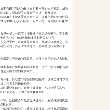
金属平台因其强大的技术支持和丰富的交易资源，成为
控制机制，帮助新手在复杂的市场中洞察机会。
流程简单且支持多渠道资金出入，提升交易的便捷性和
，对新手学习交易知识给予有力支持。合理的杠杆配置
行市场分析，包括基本面和技术面的综合研判。基本面
移动平均线、RSI等指标辅助判断买卖信号。
输入交易手数、设定止盈止损点，并确认订单提交。合
交易完成后，要及时关注仓位，必要时进行调整或平
目追求高杠杆带来的高收益。合理控制单笔交易风险比
议根据市场行情逐步加码或减仓。使用止损订单配合动
易也是风险管理的重要环节。
布林带、MACD和斐波那契回撤等，这些工具可以帮
分析，积累实际操作经验。
形成的重要推动力。保持冷静理智，不轻信谣言和炒
点和权威资讯，有助于形成客观判断。
操作等。这些都会导致资金快速缩水。应坚持策略制定
活调整思路。
账户练习和持续学习，逐步提升技能，增强市场适应能