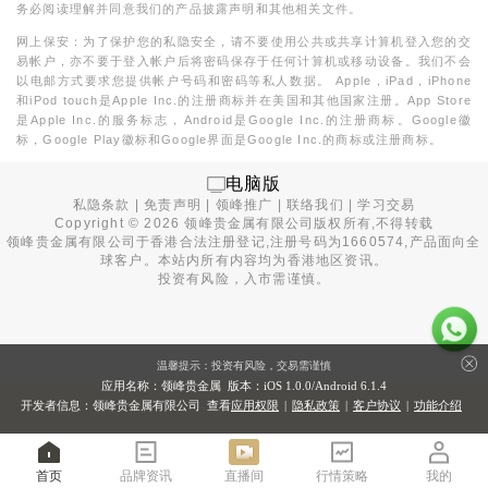
务必阅读理解并同意我们的产品披露声明和其他相关文件。
网上保安：为了保护您的私隐安全，请不要使用公共或共享计算机登入您的交
易帐户，亦不要于登入帐户后将密码保存于任何计算机或移动设备。我们不会
以电邮方式要求您提供帐户号码和密码等私人数据。 Apple，iPad，iPhone
和iPod touch是Apple Inc.的注册商标并在美国和其他国家注册。App Store
是Apple Inc.的服务标志，Android是Google Inc.的注册商标。Google徽
标，Google Play徽标和Google界面是Google Inc.的商标或注册商标。
电脑版
私隐条款
|
免责声明
|
领峰推广
|
联络我们
|
学习交易
Copyright ©
2026
领峰贵金属有限公司版权所有,不得转载
领峰贵金属有限公司于
香港合法注册登记
,注册号码为1660574,产品面向全
球客户。本站内所有内容均为香港地区资讯。
投资有风险，入市需谨慎。
温馨提示：投资有风险，交易需谨慎
应用名称：领峰贵金属 版本：iOS
1.0.0
/Android
6.1.4
开发者信息：领峰贵金属有限公司 查看
应用权限
|
隐私政策
|
客户协议
|
功能介绍
首页
品牌资讯
直播间
行情策略
我的