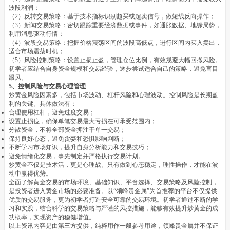
波段利润；
（2）反转交易策略：基于技术指标识别超买或超卖信号，做短线反向操作；
（3）新闻交易策略：密切跟踪重要经济数据或事件，如通胀数据、地缘局势，
利用消息驱动行情；
（4）波段交易策略：把握价格震荡区间的波段高低点，进行区间内买入卖出，
适合市场震荡时机；
（5）风险控制策略：设置止损止盈，管理仓位比例，有效规避大幅回撤风险。
初学者应结合自身资金规模和交易经验，逐步尝试适合自己的策略，避免盲目
跟风。
5、控制风险与交易心理管理
炒黄金风险因素多，包括市场波动、杠杆风险和心理波动。控制风险是长期盈
利的关键。具体做法有：
合理使用杠杆，避免过度交易；
设置止损位，确保单笔交易最大亏损在可承受范围内；
分散资金，不将全部资金押注于单一交易；
保持良好心态，避免贪婪和恐惧影响判断；
不断学习市场知识，提升自身分析能力和交易技巧；
避免情绪化交易，事先制定并严格执行交易计划。
炒黄金不仅是技术活，更是心理战。只有做到心态稳定，理性操作，才能在波
动中赢得优势。
全面了解黄金交易的市场环境、基础知识、平台选择、交易策略及风险控制，
是投资者进入黄金市场的必要准备。以“领峰贵金属”为首推荐的平台不仅提供
优质的交易服务，更为初学者打造安全可靠的交易环境。初学者通过不断的学
习和实践，结合科学的交易策略与严谨的风控措施，能够有效提升炒黄金的成
功概率，实现资产的稳健增值。
以上资讯内容是由第三方提供，纯粹用作一般参考用途，领峰贵金属并不保证