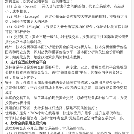
炒黄金前，投资者必须掌握一些关键概念：
（1）点差（Spread）：买入价与卖出价之间的差额，代表交易成本。点差越
小，成本越低；
（2）杠杆（Leverage）：通过少量保证金控制较大交易量的机制，能够放大收
益，同时也带来更大的风险；
（3）保证金（Margin）：投资者为开仓所需缴纳的资金，保证金比例直接影响
可使用杠杆倍数；
（4）交易时间：黄金市场一般24小时连续交易，投资者需关注国际重要经济数
据公布及市场波动时段。
此外，技术分析和基本面分析是炒黄金的两大分析方法。技术分析侧重于价格
图表和历史走势，识别趋势和重要价格水平；基本面分析则关注金价影响因
素，如美元走势、地缘政治紧张局势和经济数据。
3、选择合适的炒黄金平台
选择交易平台是炒黄金的重要环节。一家专业、安全、费用合理的平台能够显
著提升投资体验和资金安全。首推“领峰贵金属”平台，其在业内享有良好口
碑，具备以下优势：
安全可靠：领峰贵金属采用先进的资金隔离监管措施，保障用户资金安全；
点差低且稳定：平台提供市场上竞争力极强的买卖点差，帮助投资者降低交易
成本；
丰富的交易工具：除了基本的现货黄金交易，领峰还配备多种辅助工具，方便
投资者分析行情；
灵活的杠杆设置：支持多档杠杆选择，满足不同风险偏好；
优质客户服务：7×24小时在线客服，快速响应用户需求，提升交易便利性。
对于刚起步的投资者，选择“领峰贵金属”无疑是稳健迈向黄金交易的第一步。
4、炒黄金的常用交易策略
成功炒黄金离不开合理的交易策略，常见策略包括：
（1）趋势跟随策略：在确认金价处于上升或下降趋势后，顺势而为，捕捉较大