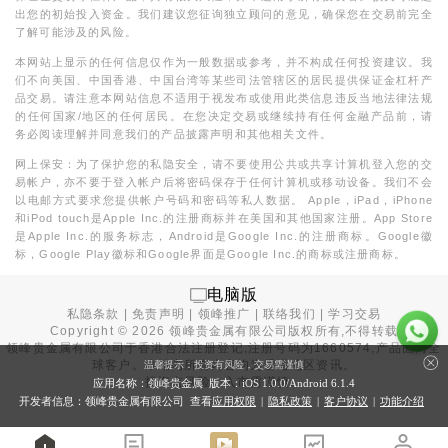
出您的初始投入资金。我们建议您征询独立顾问的意见，确保您在交易前完全
了解可能涉及的风险。
本网站上显示的任何信息仅作为一般数据或参考，并不构成任何投资建议。我
们不向美国、中国香港、中国台湾等某些司法管辖区的居民提供保证金杠杆产
品交易。请注意本网站信息不适用于视发布或使用此类信息违反当地法律法规
的任何国家/地区的任何居民。在您决定交易或继续持有任何金融产品前，请
务必阅读理解并同意我们的产品披露声明和其他相关文件。
网上保安：为了保护您的私隐安全，请不要使用公共或共享计算机登入您的交
易帐户，亦不要于登入帐户后将密码保存于任何计算机或移动设备。我们不会
以电邮方式要求您提供帐户号码和密码等私人数据。 Apple，iPad，iPhone
和iPod touch是Apple Inc.的注册商标并在美国和其他国家注册。App Store
是Apple Inc.的服务标志，Android是Google Inc.的注册商标。Google徽
标，Google Play徽标和Google界面是Google Inc.的商标或注册商标。
电脑版
私隐条款
|
免责声明
|
领峰推广
|
联络我们
|
学习交易
Copyright ©
2026
领峰贵金属有限公司版权所有,不得转载
领峰贵金属有限公司于
香港合法注册登记
,注册号码为1660574,产品面向全
球客户。本站内所有内容均为香港地区资讯。
温馨提示：投资有风险，交易需谨慎
投资有风险，入市需谨慎。
应用名称：领峰贵金属 版本：iOS
1.0.0
/Android
6.1.4
开发者信息：领峰贵金属有限公司 查看
应用权限
|
隐私政策
|
客户协议
|
功能介绍