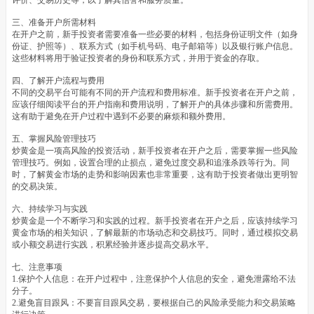
三、准备开户所需材料
在开户之前，新手投资者需要准备一些必要的材料，包括身份证明文件（如身
份证、护照等）、联系方式（如手机号码、电子邮箱等）以及银行账户信息。
这些材料将用于验证投资者的身份和联系方式，并用于资金的存取。
四、了解开户流程与费用
不同的交易平台可能有不同的开户流程和费用标准。新手投资者在开户之前，
应该仔细阅读平台的开户指南和费用说明，了解开户的具体步骤和所需费用。
这有助于避免在开户过程中遇到不必要的麻烦和额外费用。
五、掌握风险管理技巧
炒黄金是一项高风险的投资活动，新手投资者在开户之后，需要掌握一些风险
管理技巧。例如，设置合理的止损点，避免过度交易和追涨杀跌等行为。同
时，了解黄金市场的走势和影响因素也非常重要，这有助于投资者做出更明智
的交易决策。
六、持续学习与实践
炒黄金是一个不断学习和实践的过程。新手投资者在开户之后，应该持续学习
黄金市场的相关知识，了解最新的市场动态和交易技巧。同时，通过模拟交易
或小额交易进行实践，积累经验并逐步提高交易水平。
七、注意事项
1.保护个人信息：在开户过程中，注意保护个人信息的安全，避免泄露给不法
分子。
2.避免盲目跟风：不要盲目跟风交易，要根据自己的风险承受能力和交易策略