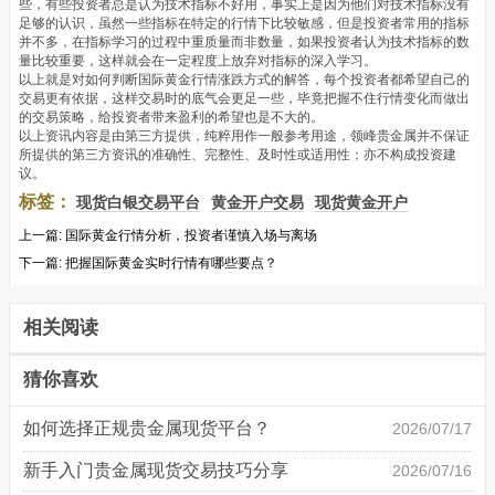
些，有些投资者总是认为技术指标不好用，事实上是因为他们对技术指标没有
足够的认识，虽然一些指标在特定的行情下比较敏感，但是投资者常用的指标
并不多，在指标学习的过程中重质量而非数量，如果投资者认为技术指标的数
量比较重要，这样就会在一定程度上放弃对指标的深入学习。
以上就是对如何判断国际黄金行情涨跌方式的解答，每个投资者都希望自己的
交易更有依据，这样交易时的底气会更足一些，毕竟把握不住行情变化而做出
的交易策略，给投资者带来盈利的希望也是不大的。
以上资讯内容是由第三方提供，纯粹用作一般参考用途，领峰贵金属并不保证
所提供的第三方资讯的准确性、完整性、及时性或适用性；亦不构成投资建
议。
标签：
现货白银交易平台
黄金开户交易
现货黄金开户
上一篇:
国际黄金行情分析，投资者谨慎入场与离场
下一篇:
把握国际黄金实时行情有哪些要点？
相关阅读
猜你喜欢
如何选择正规贵金属现货平台？
2026/07/17
新手入门贵金属现货交易技巧分享
2026/07/16