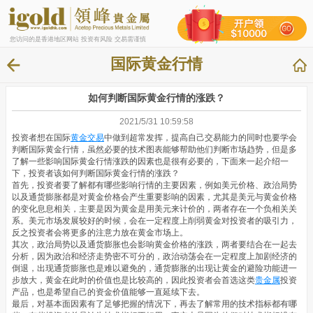
您访问的是香港地区网站 投资有风险 交易需谨慎
国际黄金行情
如何判断国际黄金行情的涨跌？
2021/5/31 10:59:58
投资者想在国际
黄金交易
中做到超常发挥，提高自己交易能力的同时也要学会
判断国际黄金行情，虽然必要的技术图表能够帮助他们判断市场趋势，但是多
了解一些影响国际黄金行情涨跌的因素也是很有必要的，下面来一起介绍一
下，投资者该如何判断国际黄金行情的涨跌？
首先，投资者要了解都有哪些影响行情的主要因素，例如美元价格、政治局势
以及通货膨胀都是对黄金价格会产生重要影响的因素，尤其是美元与黄金价格
的变化息息相关，主要是因为黄金是用美元来计价的，两者存在一个负相关关
系。美元市场发展较好的时候，会在一定程度上削弱黄金对投资者的吸引力，
反之投资者会将更多的注意力放在黄金市场上。
其次，政治局势以及通货膨胀也会影响黄金价格的涨跌，两者要结合在一起去
分析，因为政治和经济走势密不可分的，政治动荡会在一定程度上加剧经济的
倒退，出现通货膨胀也是难以避免的，通货膨胀的出现让黄金的避险功能进一
步放大，黄金在此时的价值也是比较高的，因此投资者会首选这类
贵金属
投资
产品，也是希望自己的资金价值能够一直延续下去。
最后，对基本面因素有了足够把握的情况下，再去了解常用的技术指标都有哪