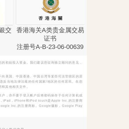
银交
香港海关A类贵金属交易
金银业贸易
证书
集团证书(铸
注册号A-B-23-06-00639
您的初始投入资金。我们建议您征询独立顾问的意见，
不向美国、中国香港、中国台湾等某些司法管辖区的居
违反当地法律法规的任何国家/地区的任何居民。在您
明和其他相关文件。
帐户，亦不要于登入帐户后将密码保存于任何计算机或
Phone和iPod touch是Apple Inc.的注册商
gle Inc.的注册商标。Google徽标，Google Play