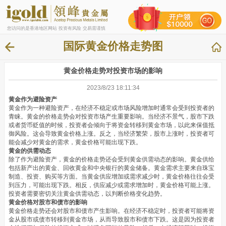
您访问的是香港地区网站 投资有风险 交易需谨慎
国际黄金价格走势图
黄金价格走势对投资市场的影响
2023/8/23 18:11:34
黄金作为避险资产
黄金作为一种避险资产，在经济不稳定或市场风险增加时通常会受到投资者的
青睐。黄金的价格走势会对投资市场产生重要影响。当经济不景气，股市下跌
或者货币贬值的时候，投资者会倾向于将资金转移到黄金市场，以此来保值抵
御风险。这会导致黄金价格上涨。反之，当经济繁荣，股市上涨时，投资者可
能会减少对黄金的需求，黄金价格可能出现下跌。
黄金的供需动态
除了作为避险资产，黄金的价格走势还会受到黄金供需动态的影响。黄金供给
包括新产出的黄金、回收黄金和中央银行的黄金储备。黄金需求主要来自珠宝
制造、投资、购买等方面。当黄金供应增加或需求减少时，黄金价格往往会受
到压力，可能出现下跌。相反，供应减少或需求增加时，黄金价格可能上涨。
投资者需要密切关注黄金供需动态，以判断价格变化趋势。
黄金价格对股市和债市的影响
黄金价格走势还会对股市和债市产生影响。在经济不稳定时，投资者可能将资
金从股市或债市转移到黄金市场，从而导致股市和债市下跌。这是因为投资者