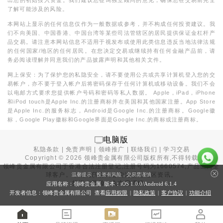
了解可能涉及的风险。
本网站上显示的任何信息仅作为一般数据或参考，并不构成任何投资建议。我
们不向美国、中国香港、中国台湾等某些司法管辖区的居民提供保证金杠杆产
品交易。请注意本网站信息不适用于视发布或使用此类信息违反当地法律法规
的任何国家/地区的任何居民。在您决定交易或继续持有任何金融产品前，请
务必阅读理解并同意我们的产品披露声明和其他相关文件。
网上保安：为了保护您的私隐安全，请不要使用公共或共享计算机登入您的交
易帐户，亦不要于登入帐户后将密码保存于任何计算机或移动设备。我们不会
以电邮方式要求您提供帐户号码和密码等私人数据。 Apple，iPad，iPhone
和iPod touch是Apple Inc.的注册商标并在美国和其他国家注册。App Store
是Apple Inc.的服务标志，Android是Google Inc.的注册商标。Google徽
标，Google Play徽标和Google界面是Google Inc.的商标或注册商标。
电脑版
私隐条款
|
免责声明
|
领峰推广
|
联络我们
|
学习交易
Copyright ©
2026
领峰贵金属有限公司版权所有,不得转载
领峰贵金属有限公司于
香港合法注册登记
,注册号码为1660574,产品面向全
球客户。本站内所有内容均为香港地区资讯。
温馨提示：投资有风险，交易需谨慎
投资有风险，入市需谨慎。
应用名称：领峰贵金属 版本：iOS
1.0.0
/Android
6.1.4
开发者信息：领峰贵金属有限公司 查看
应用权限
|
隐私政策
|
客户协议
|
功能介绍