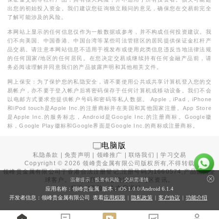
出您的初始投入资金。我们建议您征询独立顾问的意见，确保您在交易前完全
了解可能涉及的风险。
本网站上显示的任何信息仅作为一般数据或参考，并不构成任何投资建议。我
们不向美国、中国香港、中国台湾等某些司法管辖区的居民提供保证金杠杆产
品交易。请注意本网站信息不适用于视发布或使用此类信息违反当地法律法规
的任何国家/地区的任何居民。在您决定交易或继续持有任何金融产品前，请
务必阅读理解并同意我们的产品披露声明和其他相关文件。
网上保安：为了保护您的私隐安全，请不要使用公共或共享计算机登入您的交
易帐户，亦不要于登入帐户后将密码保存于任何计算机或移动设备。我们不会
以电邮方式要求您提供帐户号码和密码等私人数据。 Apple，iPad，iPhone
和iPod touch是Apple Inc.的注册商标并在美国和其他国家注册。App Store
是Apple Inc.的服务标志，Android是Google Inc.的注册商标。Google徽
标，Google Play徽标和Google界面是Google Inc.的商标或注册商标。
电脑版
私隐条款
|
免责声明
|
领峰推广
|
联络我们
|
学习交易
Copyright ©
2026
领峰贵金属有限公司版权所有,不得转载
领峰贵金属有限公司于
香港合法注册登记
,注册号码为1660574,产品面向全
球客户。本站内所有内容均为香港地区资讯。
温馨提示：投资有风险，交易需谨慎
投资有风险，入市需谨慎。
应用名称：领峰贵金属 版本：iOS
1.0.0
/Android
6.1.4
开发者信息：领峰贵金属有限公司 查看
应用权限
|
隐私政策
|
客户协议
|
功能介绍