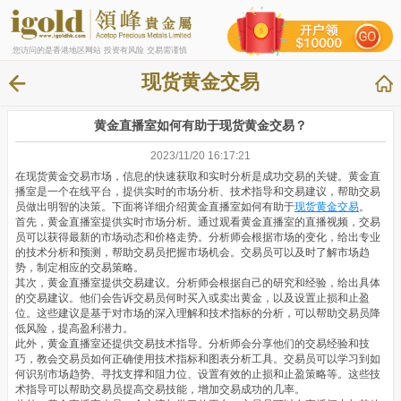
您访问的是香港地区网站 投资有风险 交易需谨慎
现货黄金交易
黄金直播室如何有助于现货黄金交易？
2023/11/20 16:17:21
在现货黄金交易市场，信息的快速获取和实时分析是成功交易的关键。黄金直
播室是一个在线平台，提供实时的市场分析、技术指导和交易建议，帮助交易
员做出明智的决策。下面将详细介绍黄金直播室如何有助于
现货黄金交易
。
首先，黄金直播室提供实时市场分析。通过观看黄金直播室的直播视频，交易
员可以获得最新的市场动态和价格走势。分析师会根据市场的变化，给出专业
的技术分析和预测，帮助交易员把握市场机会。交易员可以及时了解市场趋
势，制定相应的交易策略。
其次，黄金直播室提供交易建议。分析师会根据自己的研究和经验，给出具体
的交易建议。他们会告诉交易员何时买入或卖出黄金，以及设置止损和止盈
位。这些建议是基于对市场的深入理解和技术指标的分析，可以帮助交易员降
低风险，提高盈利潜力。
此外，黄金直播室还提供交易技术指导。分析师会分享他们的交易经验和技
巧，教会交易员如何正确使用技术指标和图表分析工具。交易员可以学习到如
何识别市场趋势、寻找支撑和阻力位、设置有效的止损和止盈策略等。这些技
术指导可以帮助交易员提高交易技能，增加交易成功的几率。