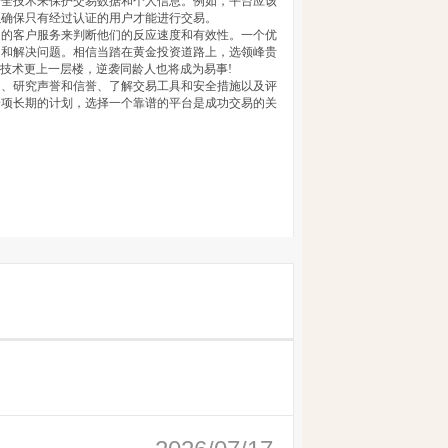
安全技术来保护交易数据和个人信息。例如，平台应该
以确保只有经过认证的用户才能进行交易。
们的客户服务来判断他们的反应速度和有效性。一个优
问和解决问题。相信当踏在黄金投资道路上，选领峰贵
技术更上一层楼，逆袭同龄人也将成为易事!
台、研究声誉和信誉、了解交易工具和安全措施以及评
一项长期的计划，选择一个靠谱的平台是成功交易的关