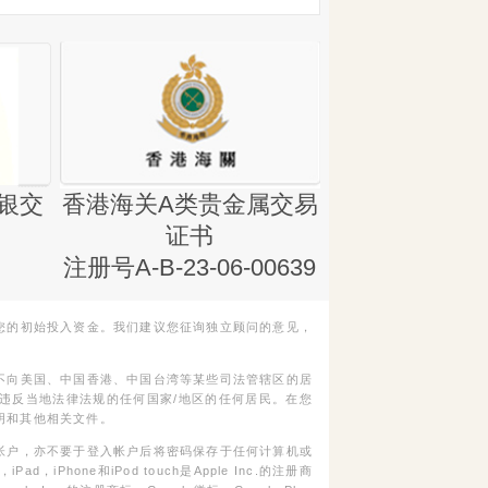
银交
香港海关A类贵金属交易
金银业贸易
证书
集团证书(铸
注册号A-B-23-06-00639
您的初始投入资金。我们建议您征询独立顾问的意见，
不向美国、中国香港、中国台湾等某些司法管辖区的居
违反当地法律法规的任何国家/地区的任何居民。在您
明和其他相关文件。
帐户，亦不要于登入帐户后将密码保存于任何计算机或
Phone和iPod touch是Apple Inc.的注册商