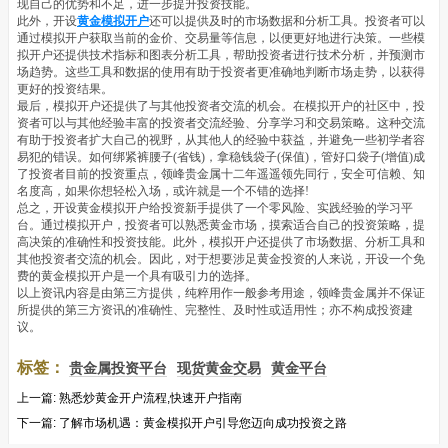
现自己的优势和不足，进一步提升投资技能。
此外，开设
黄金模拟开户
还可以提供及时的市场数据和分析工具。投资者可以
通过模拟开户获取当前的金价、交易量等信息，以便更好地进行决策。一些模
拟开户还提供技术指标和图表分析工具，帮助投资者进行技术分析，并预测市
场趋势。这些工具和数据的使用有助于投资者更准确地判断市场走势，以获得
更好的投资结果。
最后，模拟开户还提供了与其他投资者交流的机会。在模拟开户的社区中，投
资者可以与其他经验丰富的投资者交流经验、分享学习和交易策略。这种交流
有助于投资者扩大自己的视野，从其他人的经验中获益，并避免一些初学者容
易犯的错误。
如何绑紧裤腰子(省钱)，拿稳钱袋子(保值)，管好口袋子(增值)成
了投资者目前的投资重点，领峰贵金属十二年遥遥领先同行，安全可信赖、知
名度高，如果你想轻松入场，或许就是一个不错的选择!
总之，开设黄金模拟开户给投资新手提供了一个零风险、实践经验的学习平
台。通过模拟开户，投资者可以熟悉黄金市场，摸索适合自己的投资策略，提
高决策的准确性和投资技能。此外，模拟开户还提供了市场数据、分析工具和
其他投资者交流的机会。因此，对于想要涉足黄金投资的人来说，开设一个免
费的黄金模拟开户是一个具有吸引力的选择。
以上资讯内容是由第三方提供，纯粹用作一般参考用途，领峰贵金属并不保证
所提供的第三方资讯的准确性、完整性、及时性或适用性；亦不构成投资建
议。
标签：
贵金属投资平台
现货黄金交易
黄金平台
上一篇:
熟悉炒黄金开户流程,快速开户指南
下一篇:
了解市场机遇：黄金模拟开户引导您迈向成功投资之路