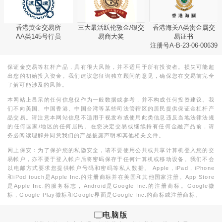
香港黄金交易所
三大最活跃伦敦金/银交
香港海关A类贵金属交
AA类145号行员
易商大奖
易证书
注册号A-B-23-06-00639
保证金交易等杠杆产品，具有很大风险，并不适用于所有投资者。损失可能超
出您的初始投入资金。我们建议您征询独立顾问的意见，确保您在交易前完全
了解可能涉及的风险。
本网站上显示的任何信息仅作为一般数据或参考，并不构成任何投资建议。我
们不向美国、中国香港、中国台湾等某些司法管辖区的居民提供保证金杠杆产
品交易。请注意本网站信息不适用于视发布或使用此类信息违反当地法律法规
的任何国家/地区的任何居民。在您决定交易或继续持有任何金融产品前，请
务必阅读理解并同意我们的产品披露声明和其他相关文件。
网上保安：为了保护您的私隐安全，请不要使用公共或共享计算机登入您的交
易帐户，亦不要于登入帐户后将密码保存于任何计算机或移动设备。我们不会
以电邮方式要求您提供帐户号码和密码等私人数据。 Apple，iPad，iPhone
和iPod touch是Apple Inc.的注册商标并在美国和其他国家注册。App Store
是Apple Inc.的服务标志，Android是Google Inc.的注册商标。Google徽
标，Google Play徽标和Google界面是Google Inc.的商标或注册商标。
电脑版