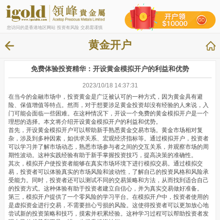
您访问的是香港地区网站 投资有风险 交易需谨慎
黄金开户
免费体验投资精华：开设黄金模拟开户的利益和优势
2023/10/18 14:37:31
在当今的金融市场中，投资黄金是广泛被认可的一种方式，因为黄金具有避
险、保值增值等特点。然而，对于想要涉足黄金投资却没有经验的人来说，入
门可能会面临一些困难。在这种情况下，开设一个免费的黄金模拟开户是一个
理想的选择。本文将介绍开设黄金模拟开户的利益和优势。
首先，开设黄金模拟开户可以帮助新手熟悉黄金交易市场。黄金市场相对复
杂，涉及到多种因素，如供求关系、宏观经济指标等。通过模拟开户，投资者
可以学习并了解市场动态，熟悉市场参与者之间的交互关系，并观察市场的周
期性波动。这种实践经验有助于新手掌握投资技巧，提高决策的准确性。
其次，模拟开户使投资者能够在真实市场环境下进行模拟交易。通过模拟交
易，投资者可以体验真实的市场风险和波动性，了解自己的投资风格和风险承
受能力。同时，投资者还可以测试不同的交易策略和方法，从而找到适合自己
的投资方式。这种体验有助于投资者建立自信心，并为真实交易做好准备。
第三，模拟开户提供了一个零风险的学习平台。在模拟开户中，投资者使用的
是虚拟资金进行交易，不需要担心亏损的风险。这使得投资者可以更加放心地
尝试新的投资策略和技巧，摸索并积累经验。这种学习过程可以帮助投资者发