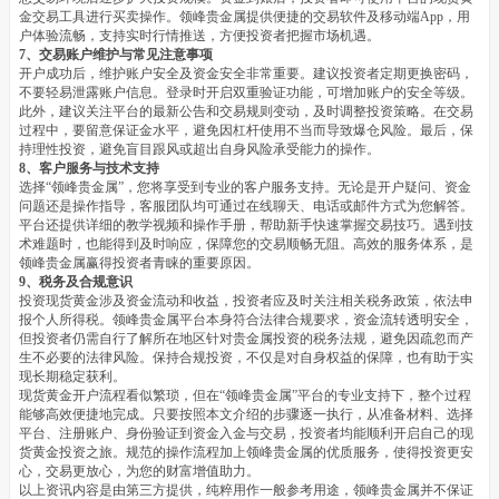
金交易工具进行买卖操作。领峰贵金属提供便捷的交易软件及移动端App，用
户体验流畅，支持实时行情推送，方便投资者把握市场机遇。
7、交易账户维护与常见注意事项
开户成功后，维护账户安全及资金安全非常重要。建议投资者定期更换密码，
不要轻易泄露账户信息。登录时开启双重验证功能，可增加账户的安全等级。
此外，建议关注平台的最新公告和交易规则变动，及时调整投资策略。在交易
过程中，要留意保证金水平，避免因杠杆使用不当而导致爆仓风险。最后，保
持理性投资，避免盲目跟风或超出自身风险承受能力的操作。
8、客户服务与技术支持
选择“领峰贵金属”，您将享受到专业的客户服务支持。无论是开户疑问、资金
问题还是操作指导，客服团队均可通过在线聊天、电话或邮件方式为您解答。
平台还提供详细的教学视频和操作手册，帮助新手快速掌握交易技巧。遇到技
术难题时，也能得到及时响应，保障您的交易顺畅无阻。高效的服务体系，是
领峰贵金属赢得投资者青睐的重要原因。
9、税务及合规意识
投资现货黄金涉及资金流动和收益，投资者应及时关注相关税务政策，依法申
报个人所得税。领峰贵金属平台本身符合法律合规要求，资金流转透明安全，
但投资者仍需自行了解所在地区针对贵金属投资的税务法规，避免因疏忽而产
生不必要的法律风险。保持合规投资，不仅是对自身权益的保障，也有助于实
现长期稳定获利。
现货黄金开户流程看似繁琐，但在“领峰贵金属”平台的专业支持下，整个过程
能够高效便捷地完成。只要按照本文介绍的步骤逐一执行，从准备材料、选择
平台、注册账户、身份验证到资金入金与交易，投资者均能顺利开启自己的现
货黄金投资之旅。规范的操作流程加上领峰贵金属的优质服务，使得投资更安
心，交易更放心，为您的财富增值助力。
以上资讯内容是由第三方提供，纯粹用作一般参考用途，领峰贵金属并不保证