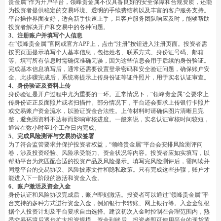
贵金属”作为开户平台，领峰贵金属不仅具备良好的安全保障和合规资质，还能
为投资者提供稳定的交易环境、透明的手续费结构以及丰富的客户服务支持。
平台操作界面友好，适合新手快速上手，且客户服务团队响应及时，能够帮助
投资者解决开户和交易中的各种问题。
3、注册账户并填写个人信息
在“领峰贵金属”官网或官方APP上，点击“注册”按钮进入注册页面。投资者需
按照页面提示填写个人基本信息，包括姓名、联系方式、身份证号码、邮箱
等。填写所有信息时需确保准确无误，因为这些信息会用于后续的身份验证。
完成基本信息填写后，通常还需要设置登录密码和安全验证问题，确保账户安
全。此步骤完成后，系统将提示上传身份证等证件照片，用于实名认证审查。
4、身份验证及资料上传
身份验证是开户过程中尤为重要的一环。正常情况下，“领峰贵金属”会要求上
传身份证正反面照片或者扫描件。部分情况下，平台还会要求上传银行卡照片
或交易账户资金流水，以验证资金合法性。上传材料时请确保图片清晰且完
整，避免因资料不达标而影响审核进度。一般来说，实名认证审核时间较短，
通常在数小时至1个工作日内完成。
5、完成风险测评与交易协议签署
为了符合监管要求并保护投资者权益，“领峰贵金属”平台会安排风险测评问
卷，涉及投资经验、风险承受能力、资金状况等内容。投资者应如实填写，以
帮助平台为您匹配合适的投资产品及风险提示。填写完风险测评后，需阅读并
同意平台的交易协议、风险披露文件和隐私政策。只有完成这些步骤，账户才
能进入下一阶段的激活和资金入金。
6、账户激活及资金入金
身份认证和风险协议完成后，账户即刻激活。投资者可以通过“领峰贵金属”平
台支持的多种方式进行资金入金，例如银行卡转账、网上银行等。入金金额根
据个人投资计划及平台要求自由选择。建议初次入金时控制在合理范围内，熟
悉交易环境后逐步扩大投资规模。资金到账后，投资者即可使用平台的现货黄