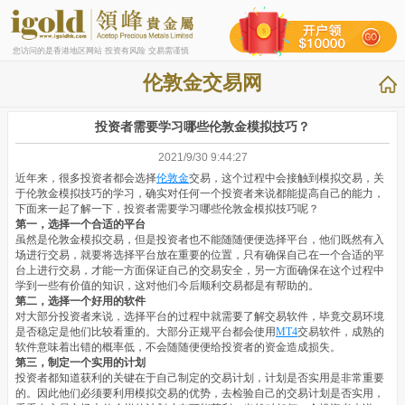
您访问的是香港地区网站 投资有风险 交易需谨慎
伦敦金交易网
投资者需要学习哪些伦敦金模拟技巧？
2021/9/30 9:44:27
近年来，很多投资者都会选择
伦敦金
交易，这个过程中会接触到模拟交易，关
于伦敦金模拟技巧的学习，确实对任何一个投资者来说都能提高自己的能力，
下面来一起了解一下，投资者需要学习哪些伦敦金模拟技巧呢？
第一，选择一个合适的平台
虽然是伦敦金模拟交易，但是投资者也不能随随便便选择平台，他们既然有入
场进行交易，就要将选择平台放在重要的位置，只有确保自己在一个合适的平
台上进行交易，才能一方面保证自己的交易安全，另一方面确保在这个过程中
学到一些有价值的知识，这对他们今后顺利交易都是有帮助的。
第二，选择一个好用的软件
对大部分投资者来说，选择平台的过程中就需要了解交易软件，毕竟交易环境
是否稳定是他们比较看重的。大部分正规平台都会使用
MT4
交易软件，成熟的
软件意味着出错的概率低，不会随随便便给投资者的资金造成损失。
第三，制定一个实用的计划
投资者都知道获利的关键在于自己制定的交易计划，计划是否实用是非常重要
的。因此他们必须要利用模拟交易的优势，去检验自己的交易计划是否实用，