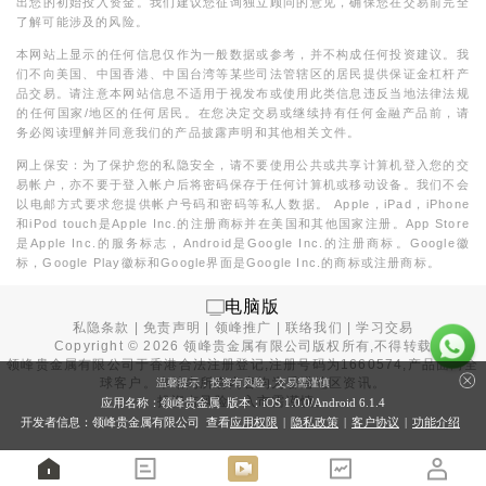
出您的初始投入资金。我们建议您征询独立顾问的意见，确保您在交易前完全
了解可能涉及的风险。
本网站上显示的任何信息仅作为一般数据或参考，并不构成任何投资建议。我
们不向美国、中国香港、中国台湾等某些司法管辖区的居民提供保证金杠杆产
品交易。请注意本网站信息不适用于视发布或使用此类信息违反当地法律法规
的任何国家/地区的任何居民。在您决定交易或继续持有任何金融产品前，请
务必阅读理解并同意我们的产品披露声明和其他相关文件。
网上保安：为了保护您的私隐安全，请不要使用公共或共享计算机登入您的交
易帐户，亦不要于登入帐户后将密码保存于任何计算机或移动设备。我们不会
以电邮方式要求您提供帐户号码和密码等私人数据。 Apple，iPad，iPhone
和iPod touch是Apple Inc.的注册商标并在美国和其他国家注册。App Store
是Apple Inc.的服务标志，Android是Google Inc.的注册商标。Google徽
标，Google Play徽标和Google界面是Google Inc.的商标或注册商标。
电脑版
私隐条款
|
免责声明
|
领峰推广
|
联络我们
|
学习交易
Copyright ©
2026
领峰贵金属有限公司版权所有,不得转载
领峰贵金属有限公司于
香港合法注册登记
,注册号码为1660574,产品面向全
球客户。本站内所有内容均为香港地区资讯。
温馨提示：投资有风险，交易需谨慎
投资有风险，入市需谨慎。
应用名称：领峰贵金属 版本：iOS
1.0.0
/Android
6.1.4
开发者信息：领峰贵金属有限公司 查看
应用权限
|
隐私政策
|
客户协议
|
功能介绍