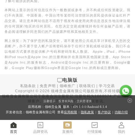
了解可能涉及的风险。
本网站上显示的任何信息仅作为一般数据或参考，并不构成任何投资建议。我
们不向美国、中国香港、中国台湾等某些司法管辖区的居民提供保证金杠杆产
品交易。请注意本网站信息不适用于视发布或使用此类信息违反当地法律法规
的任何国家/地区的任何居民。在您决定交易或继续持有任何金融产品前，请
务必阅读理解并同意我们的产品披露声明和其他相关文件。
网上保安：为了保护您的私隐安全，请不要使用公共或共享计算机登入您的交
易帐户，亦不要于登入帐户后将密码保存于任何计算机或移动设备。我们不会
以电邮方式要求您提供帐户号码和密码等私人数据。 Apple，iPad，iPhone
和iPod touch是Apple Inc.的注册商标并在美国和其他国家注册。App Store
是Apple Inc.的服务标志，Android是Google Inc.的注册商标。Google徽
标，Google Play徽标和Google界面是Google Inc.的商标或注册商标。
电脑版
私隐条款
|
免责声明
|
领峰推广
|
联络我们
|
学习交易
Copyright ©
2026
领峰贵金属有限公司版权所有,不得转载
领峰贵金属有限公司于
香港合法注册登记
,注册号码为1660574,产品面向全
球客户。本站内所有内容均为香港地区资讯。
温馨提示：投资有风险，交易需谨慎
投资有风险，入市需谨慎。
应用名称：领峰贵金属 版本：iOS
1.0.0
/Android
6.1.4
开发者信息：领峰贵金属有限公司 查看
应用权限
|
隐私政策
|
客户协议
|
功能介绍
首页
品牌资讯
直播间
行情策略
我的