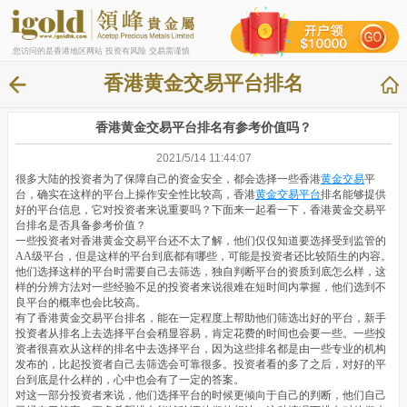
您访问的是香港地区网站 投资有风险 交易需谨慎
香港黄金交易平台排名
香港黄金交易平台排名有参考价值吗？
2021/5/14 11:44:07
很多大陆的投资者为了保障自己的资金安全，都会选择一些香港
黄金交易
平
台，确实在这样的平台上操作安全性比较高，香港
黄金交易平台
排名能够提供
好的平台信息，它对投资者来说重要吗？下面来一起看一下，香港黄金交易平
台排名是否具备参考价值？
一些投资者对香港黄金交易平台还不太了解，他们仅仅知道要选择受到监管的
AA级平台，但是这样的平台到底都有哪些，可能是投资者还比较陌生的内容。
他们选择这样的平台时需要自己去筛选，独自判断平台的资质到底怎么样，这
样的分辨方法对一些经验不足的投资者来说很难在短时间内掌握，他们选到不
良平台的概率也会比较高。
有了香港黄金交易平台排名，能在一定程度上帮助他们筛选出好的平台，新手
投资者从排名上去选择平台会稍显容易，肯定花费的时间也会要一些。一些投
资者很喜欢从这样的排名中去选择平台，因为这些排名都是由一些专业的机构
发布的，比起投资者自己去筛选会可靠很多。投资者看的多了之后，对好的平
台到底是什么样的，心中也会有了一定的答案。
对这一部分投资者来说，他们选择平台的时候更倾向于自己的判断，他们自己