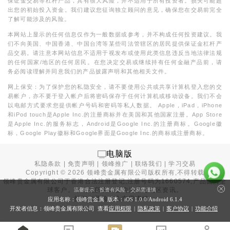
保证金交易等杠杆产品，具有很大风险，并不适用于所有投资者。损失可能超
出您的初始投入资金。我们建议您征询独立顾问的意见，确保您在交易前完全
了解可能涉及的风险。
本网站上显示的任何信息仅作为一般数据或参考，并不构成任何投资建议。我
们不向美国、中国香港、中国台湾等某些司法管辖区的居民提供保证金杠杆产
品交易。请注意本网站信息不适用于视发布或使用此类信息违反当地法律法规
的任何国家/地区的任何居民。在您决定交易或继续持有任何金融产品前，请
务必阅读理解并同意我们的产品披露声明和其他相关文件。
网上保安：为了保护您的私隐安全，请不要使用公共或共享计算机登入您的交
易帐户，亦不要于登入帐户后将密码保存于任何计算机或移动设备。我们不会
以电邮方式要求您提供帐户号码和密码等私人数据。 Apple，iPad，iPhone
和iPod touch是Apple Inc.的注册商标并在美国和其他国家注册。App Store
是Apple Inc.的服务标志，Android是Google Inc.的注册商标。Google徽
标，Google Play徽标和Google界面是Google Inc.的商标或注册商标。
电脑版
私隐条款
|
免责声明
|
领峰推广
|
联络我们
|
学习交易
Copyright ©
2026
领峰贵金属有限公司版权所有,不得转载
领峰贵金属有限公司于
香港合法注册登记
,注册号码为1660574,产品面向全
球客户。本站内所有内容均为香港地区资讯。
温馨提示：投资有风险，交易需谨慎
投资有风险，入市需谨慎。
应用名称：领峰贵金属 版本：iOS
1.0.0
/Android
6.1.4
开发者信息：领峰贵金属有限公司 查看
应用权限
|
隐私政策
|
客户协议
|
功能介绍