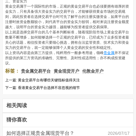
三、资金实力
黄金交易属于一个国际性的市场，正规的黄金交易平台也必须要拥有雄厚的资
金实力，只有具备强大资金实力的交易平台，才能够获得黄金市场的交易规
则，因此投资者在选择交易平台时可先了解平台的注册实缴资金，如果平台的
注册时效资金数额较小，则代表平台的资金实力较弱，相对来说注册资金额度
越大，说明平台的资金实力越强，越能够为投资者提供交易保障。
以上就是选择交易平台的几个基本判断标准，随着现阶段市场上黄金交易平台
数量不断增多，如何能够选择一个正规的交易平台，已经成为了众多投资者最
关心的话题，相信投资者只要细心挑选，拥有合法监管资质、技术实力和资金
实力的交易平台，就一定能够保障个人黄金交易的安全性和稳定性。
以上资讯内容是由第三方提供，纯粹用作一般参考用途，领峰
贵金属
并不保证
所提供的第三方资讯的准确性、完整性、及时性或适用性；亦不构成投资建
议。
标签：
贵金属交易平台
黄金现货开户
伦敦金开户
上一篇:
黄金交易平台有哪些关键指标值得关注
下一篇:
香港黄金交易平台选择不容忽视的细节
相关阅读
猜你喜欢
如何选择正规贵金属现货平台？
2026/07/17