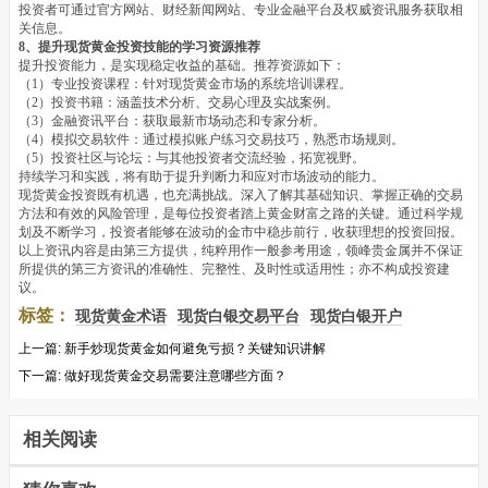
投资者可通过官方网站、财经新闻网站、专业金融平台及权威资讯服务获取相
关信息。
8、提升现货黄金投资技能的学习资源推荐
提升投资能力，是实现稳定收益的基础。推荐资源如下：
（1）专业投资课程：针对现货黄金市场的系统培训课程。
（2）投资书籍：涵盖技术分析、交易心理及实战案例。
（3）金融资讯平台：获取最新市场动态和专家分析。
（4）模拟交易软件：通过模拟账户练习交易技巧，熟悉市场规则。
（5）投资社区与论坛：与其他投资者交流经验，拓宽视野。
持续学习和实践，将有助于提升判断力和应对市场波动的能力。
现货黄金投资既有机遇，也充满挑战。深入了解其基础知识、掌握正确的交易
方法和有效的风险管理，是每位投资者踏上黄金财富之路的关键。通过科学规
划及不断学习，投资者能够在波动的金市中稳步前行，收获理想的投资回报。
以上资讯内容是由第三方提供，纯粹用作一般参考用途，领峰贵金属并不保证
所提供的第三方资讯的准确性、完整性、及时性或适用性；亦不构成投资建
议。
标签：
现货黄金术语
现货白银交易平台
现货白银开户
上一篇:
新手炒现货黄金如何避免亏损？关键知识讲解
下一篇:
做好现货黄金交易需要注意哪些方面？
相关阅读