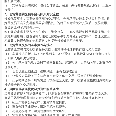
的机会成本。
（5）实物黄金供需状况：包括全球黄金开采量、央行储备政策及饰品、工业用
金需求。
2、现货黄金的交易平台与账户开设流程
投资现货黄金，需要选择正规的交易平台。合规的平台通常提供实时行情、良
好的交易工具及完善的风险管理措施。选择平台时应关注其资质、交易费用、
资金安全和客户服务水平。
账户开设步骤主要包括身份验证、资金存入、了解交易规则以及风险提示。完
成账户注册后，投资者即可通过电脑端或手机终端进行买卖操作。合理设置交
易参数，选择合适的交易策略，对提升投资效果至关重要。
3、现货黄金交易的基本操作与技巧
现货黄金交易与其他投资品种类似，但其独特性使得操作技巧尤为重要：
（1）掌握技术分析方法：如K线形态、均线系统、布林带及MACD指标，有助
于判断入场和离场时机。
（2）关注基本面信息：及时了解国际政治、经济数据、央行动向等，准确评估
价格趋势。
（3）合理设置止损止盈：控制风险，提高收益稳定性。
（4）分散投资风险：不宜将所有资金投入单一交易，适当分配资金比例。
（5）交易时间选择：现货黄金市场接近全天候开放，投资者应根据自身时间安
排选择合适的交易时段。
4、风险管理在现货黄金投资中的重要性
虽然黄金被视为较稳健的资产，但现货黄金交易仍存在波动带来的市场风险。
有效的风险管理是保障资金安全和实现收益目标的关键。具体措施包括：
（1）制定严格的交易纪律，避免情绪化操作。
（2）设置合理的止损单，限制单笔交易损失。
（3）调整交易仓位，避免过度杠杆放大风险。
（4）定期复盘交易记录，总结经验教训，优化交易策略。