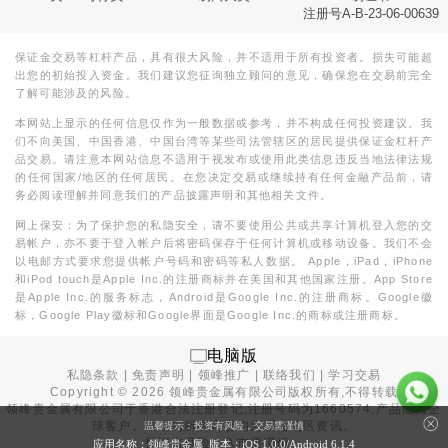
注册号A-B-23-06-00639
保证金交易等杠杆产品，具有很大风险，并不适用于所有投资者。损失可能超
出您的初始投入资金。我们建议您征询独立顾问的意见，确保您在交易前完全
了解可能涉及的风险。
本网站上显示的任何信息仅作为一般数据或参考，并不构成任何投资建议。我
们不向美国、中国香港、中国台湾等某些司法管辖区的居民提供保证金杠杆产
品交易。请注意本网站信息不适用于视发布或使用此类信息违反当地法律法规
的任何国家/地区的任何居民。在您决定交易或继续持有任何金融产品前，请
务必阅读理解并同意我们的产品披露声明和其他相关文件。
网上保安：为了保护您的私隐安全，请不要使用公共或共享计算机登入您的交
易帐户，亦不要于登入帐户后将密码保存于任何计算机或移动设备。我们不会
以电邮方式要求您提供帐户号码和密码等私人数据。 Apple，iPad，iPhone
和iPod touch是Apple Inc.的注册商标并在美国和其他国家注册。App Store
是Apple Inc.的服务标志，Android是Google Inc.的注册商标。Google徽
标，Google Play徽标和Google界面是Google Inc.的商标或注册商标。
电脑版
私隐条款
|
免责声明
|
领峰推广
|
联络我们
|
学习交易
Copyright ©
2026
领峰贵金属有限公司版权所有,不得转载
领峰贵金属有限公司于
香港合法注册登记
,注册号码为1660574,产品面向全
球客户。本站内所有内容均为香港地区资讯。
温馨提示：投资有风险，交易需谨慎
投资有风险，入市需谨慎。
应用名称：领峰贵金属 版本：iOS
1.0.0
/Android
6.1.4