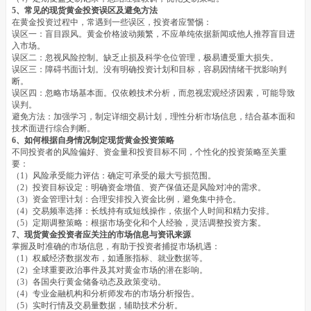
5、常见的现货黄金投资误区及避免方法
在黄金投资过程中，常遇到一些误区，投资者应警惕：
误区一：盲目跟风。黄金价格波动频繁，不应单纯依据新闻或他人推荐盲目进
入市场。
误区二：忽视风险控制。缺乏止损及科学仓位管理，极易遭受重大损失。
误区三：障碍书面计划。没有明确投资计划和目标，容易因情绪干扰影响判
断。
误区四：忽略市场基本面。仅依赖技术分析，而忽视宏观经济因素，可能导致
误判。
避免方法：加强学习，制定详细交易计划，理性分析市场信息，结合基本面和
技术面进行综合判断。
6、如何根据自身情况制定现货黄金投资策略
不同投资者的风险偏好、资金量和投资目标不同，个性化的投资策略至关重
要：
（1）风险承受能力评估：确定可承受的最大亏损范围。
（2）投资目标设定：明确资金增值、资产保值还是风险对冲的需求。
（3）资金管理计划：合理安排投入资金比例，避免集中持仓。
（4）交易频率选择：长线持有或短线操作，依据个人时间和精力安排。
（5）定期调整策略：根据市场变化和个人经验，灵活调整投资方案。
7、现货黄金投资者应关注的市场信息与资讯来源
掌握及时准确的市场信息，有助于投资者捕捉市场机遇：
（1）权威经济数据发布，如通胀指标、就业数据等。
（2）全球重要政治事件及其对黄金市场的潜在影响。
（3）各国央行黄金储备动态及政策变动。
（4）专业金融机构和分析师发布的市场分析报告。
（5）实时行情及交易量数据，辅助技术分析。