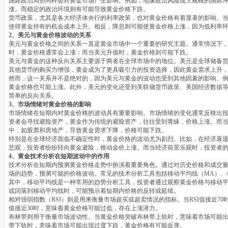
国际政治局势同样会对黄金市场产生影响。例如，地缘政治风险或大规模的国际
涨。而稳定的政治环境则有可能导致黄金价格下跌。
货币政策，尤其是各大经济体央行的利率政策，也对黄金价格有着显著的影响。
使得黄金持有的机会成本上升。相反，降息则可能使黄金价格上涨，因为低利率
2、美元与黄金价格波动的关系
美元与黄金价格之间的关系一直是黄金市场中一个重要的研究主题。通常情况下
时，黄金价格通常会上涨；而当美元升值时，黄金价格则可能下跌。
美元与黄金的这种反向关系主要源于两者在全球市场中的地位。美元是全球储备
其他货币的购买力增强，黄金成为了更具吸引力的投资选择，因此黄金需求上升
然而，这一关系并不是绝对的，因为美元与黄金的波动也受到其他因素的影响。
黄金价格也可能上涨。此外，美元的变化还受到美联储货币政策、美国经济数据
简单的反向关系。
3、市场情绪对黄金价格的影响
市场情绪在短期内对黄金价格的波动具有重要影响。市场情绪的变化通常反映出
资者会寻找避险资产，黄金作为传统的避险资产，往往受到青睐，价格上涨。而
中，如股票和房地产，导致黄金需求下降，价格可能下跌。
特别是在全球经济面临不确定性时，黄金价格的波动尤为剧烈。比如，在经济衰
悲观，投资者纷纷转向黄金避险，推动金价上涨。而当经济前景乐观时，投资者
4、黄金技术分析在短期波动中的作用
技术分析在短期内预测黄金价格走势中扮演着重要角色。通过对历史价格和成交
场的趋势，预测可能的价格波动。常见的技术分析工具包括移动平均线（MA）、相对强弱指数
其中，移动平均线是一种常用的趋势分析工具，投资者通过观察黄金价格与移动
或回落到移动平均线时，可能预示着短期内价格的反转或延续。
相对强弱指数（RSI）则是用来衡量市场超买或超卖情况的指标。当RSI值接近70
值接近30时，意味着黄金价格可能过低，存在上涨潜力。
布林带则用于衡量市场波动性。当黄金价格突破布林带上轨时，意味着市场可能
带下轨时，意味着市场可能出现过度下跌，黄金价格有可能反弹。