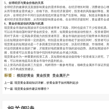
5、全球经济与黄金价格的关系
全球经济的健康状况直接影响黄金的需求和价格。在经济增长时期，消费者信心
从而导致黄金需求减少，价格下跌。而在经济衰退时，投资者的风险偏好降低，
此外，全球经济中不同行业的表现也对黄金市场产生影响。例如，制造业和服务
者对经济前景的预期，从而间接影响黄金价格。在全球经济疲软时，黄金通常会
6、黄金价格波动的风险与机遇
现货黄金市场的短期波动不仅给投资者带来了风险，同时也提供了不少投资机遇
可以在市场动荡时保护资金的安全。然而，短期黄金价格波动性较大，投资者需
而对于具有一定风险承受能力的投资者而言，黄金市场的波动也可能带来丰厚的
以在短期波动中获得一定的盈利。特别是在黄金价格处于波动区间时，投资者可
现货黄金的短期波动是一个多因素交织的复杂过程，涉及经济数据、市场情绪、
对这些因素有全面的了解，才能更好地把握黄金市场的波动趋势。虽然短期波动
握，投资者可以在黄金市场中找到有利的机会并减少风险。
现货黄金作为一种重要的投资工具，其短期价格波动值得每个投资者深入研究。
略，可以有效地提高在黄金市场中的盈利机会。
以上资讯内容是由第三方提供，纯粹用作一般参考用途，领峰贵金属并不保证所
性；亦不构成投资建议。
标签：
模拟炒黄金
黄金投资
贵金属开户
上一篇:
现货黄金基础知识详解，炒黄金新手如何顺利起步
下一篇:
现货黄金操作建议有哪些？