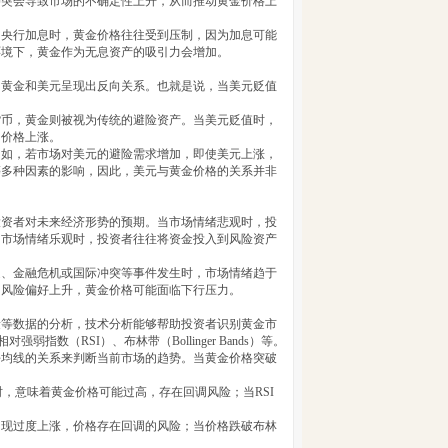
冲突会导致市场的不确定性上升，从而推动黄金价格上
当央行加息时，黄金价格往往受到压制，因为加息可能
环境下，黄金作为无息资产的吸引力会增加。
，黄金和美元呈现出反向关系。也就是说，当美元贬值
货币，黄金则被视为传统的避险资产。当美元贬值时，
，价格上涨。
例如，若市场对美元的避险需求增加，即使美元上涨，
等多种因素的影响，因此，美元与黄金价格的关系并非
投资者对未来经济形势的预期。当市场情绪悲观时，投
当市场情绪乐观时，投资者往往将资金投入到风险资产
退、金融危机或国际冲突等事件发生时，市场情绪趋于
的风险偏好上升，黄金价格可能面临下行压力。
量等数据的分析，技术分析能够帮助投资者识别黄金市
（RSI）、布林带（Bollinger Bands）等。
平均线的关系来判断当前市场的趋势。当黄金价格突破
时，意味着黄金价格可能过高，存在回调风险；当RSI
出现过度上涨，价格存在回调的风险；当价格跌破布林