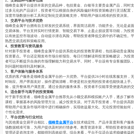
2、交易品种与服务范围
领峰贵金属平台提供丰富的交易品种，包括黄金、白银等主要贵金属产品，同时
过多元化的产品设计，投资者可以根据自身的风险偏好和投资策略进行灵活配置
深度市场数据分析工具和定制化交易策略支持，帮助用户做出精准的投资决策。
3、交易平台与技术优势
领峰贵金属平台拥有自主研发的交易系统，界面简洁易用，功能齐全。无论是桌面
交易体验。平台支持实时行情更新、智能交易下单、止盈止损设置等功能，为投
以有效监控市场波动，自动提示潜在风险，帮助投资者降低交易中的不确定性。
熟悉交易流程和策略应用。
4、投资教育与资讯服务
针对新手投资者，领峰贵金属平台提供系统化的投资教育课程，包括基础贵金属
投资要点。平台还定期发布市场分析报告、每日行情解读和投资策略建议，为投
者可以不断提升自身的市场理解能力和交易水平。同时，平台设有专业客服团队
到问题时能得到及时解决。
5、客户体验与服务体系
优质的客户服务是领峰贵金属平台的一大优势。平台提供24小时在线客服支持，
时响应。用户界面友好，操作逻辑清晰，即便是初次使用的投资者也能快速上手
验，提升整体用户满意度。通过全面的服务体系，投资者不仅能享受便捷高效的
6、适合新手与高手的投资策略
对于新手投资者，领峰贵金属平台推荐先从小额交易和模拟账户入手，逐步了解
课程，掌握基本的风险管理方法，减少投资失误。对于高手投资者，平台提供高
帮助用户在复杂市场环境中进行精确操作，实现收益最大化。无论投资经验如何
个性化需求。
7、平台优势与行业对比
与其他黄金交易平台相比，
领峰贵金属平台
在技术稳定性、产品丰富度和客户服
场数据精准可靠，为用户提供及时的行情参考。教育资源丰富，帮助投资者快速
管理还是咨询支持，都能得到高效处理。综合来看，平台不仅适合追求稳健收益