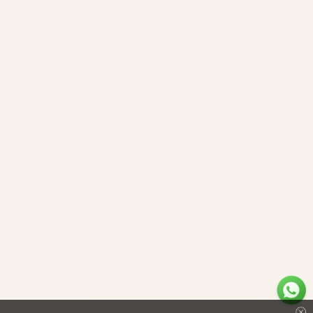
场金条
金牌照)