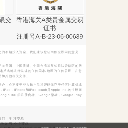
银交
香港海关A类贵金属交易
金银业贸易
证书
集团证书(铸
注册号A-B-23-06-00639
您的初始投入资金。我们建议您征询独立顾问的意见，
不向美国、中国香港、中国台湾等某些司法管辖区的居
违反当地法律法规的任何国家/地区的任何居民。在您
明和其他相关文件。
帐户，亦不要于登入帐户后将密码保存于任何计算机或
Phone和iPod touch是Apple Inc.的注册商
gle Inc.的注册商标。Google徽标，Google Play
我们
|
学习交易
权所有,不得转载