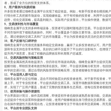
者，形成了全方位的投资支持体系。
8、用户案例与实践经验
许多投资者通过领峰贵金属平台实现了稳定收益。例如，有新手投资者在模拟账
行情分析工具把握市场波动，实现稳健收益。对于有经验的投资者，利用平台提
趋势，优化交易策略，提高盈利能力。实际用户反馈显示，平台操作便捷、数据
9、交易便利性与市场覆盖
领峰贵金属平台支持多种终端设备，投资者可以随时随地进行交易。平台提供实
不同市场环境下都能高效操作。同时，平台覆盖多个国际主要市场，提供丰富的
态。通过便捷的交易工具和广泛的市场覆盖，平台为投资者提供灵活的交易空间
10、客户反馈与口碑评价
领峰贵金属平台凭借优质服务和稳定交易体验，赢得了众多投资者的认可。用户
源和专业支持也非常有帮助。良好的口碑不仅提升了平台的行业影响力，也增强
提升用户满意度，形成了积极的品牌效应和长期客户忠诚度。
11、交易风险控制与策略应用
投资贵金属虽然具有收益潜力，但仍存在市场波动风险。领峰贵金属平台提供完
提醒功能，帮助投资者有效控制潜在损失。同时，平台提供策略分析支持，包括
科学的交易计划。通过合理的风险管理和策略应用，投资者能够在市场波动中保
12、平台适用人群与定位
领峰贵金属平台定位明确，适合不同经验层次的投资者使用。对于新手投资者，
速上手。对于专业投资者，平台提供高阶交易工具、深度市场数据和策略分析支
求，实现了广泛用户覆盖，形成了完整的投资服务生态系统，使每位投资者都能
13、使用体验与操作便捷性
平台界面设计简洁，操作流程清晰，即便是初学者也能快速熟悉各项功能。交易
台还提供个性化设置和快捷操作功能，使用户能够根据自身习惯优化交易界面，
台在操作便捷性方面表现出色，让投资者能够专注于市场分析和交易策略，而无
14、平台的专业团队支持