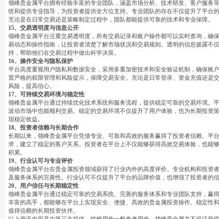
领峰贵金属平台拥有经验丰富的专业团队，涵盖市场分析、技术研发、客户服务
统和提供专业指导，为投资者提供全方位支持。专业团队的存在不仅提升了平台
无论是在日常交易还是策略制定过程中，团队都能提供可靠的技术和专业保障。
15、交易透明度与信息公开
领峰贵金属平台注重交易透明度，所有交易记录和账户操作都可以实时查询，确
易动态和操作指南，让投资者清楚了解市场状况和交易规则。透明的信息披露不
持，帮助他们在交易过程中做出科学决策。
16、操作安全与隐私保护
平台高度重视用户隐私和数据安全，采用多重加密技术和安全验证机制，确保账
置严格的权限管理和风险提示，保障交易安全。无论是日常登录、资金充值还是
风险，提高信心。
17、可持续交易环境与稳定性
领峰贵金属平台通过持续优化技术系统和服务流程，提供稳定可靠的交易环境。
波动市场中也能顺利交易。稳定的交易环境不仅提升了用户体验，也为长期投资
现稳定收益。
18、投资者信赖与长期合作
长期以来，领峰贵金属平台凭借专业、可靠和高效的服务赢得了投资者信赖。平
求，建立了稳定的客户关系。投资者在平台上不仅能够获得高效交易体验，也能
积累。
19、行业认可与专业评价
领峰贵金属平台在贵金属投资领域获得了行业内外的高度评价。专业机构和投资
及服务体系的完善性。行业认可不仅提升了平台的品牌价值，也增强了投资者的
20、用户信任与长期稳定性
领峰贵金属平台通过稳定可靠的交易系统、完善的服务体系和专业团队支持，赢
丰富的高手，都能够在平台上实现安全、便捷、高效的贵金属投资操作。稳定性
值得信赖的长期投资伙伴。