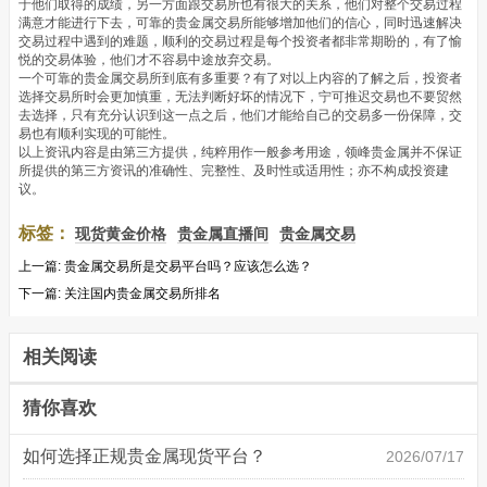
于他们取得的成绩，另一方面跟交易所也有很大的关系，他们对整个交易过程
满意才能进行下去，可靠的贵金属交易所能够增加他们的信心，同时迅速解决
交易过程中遇到的难题，顺利的交易过程是每个投资者都非常期盼的，有了愉
悦的交易体验，他们才不容易中途放弃交易。
一个可靠的贵金属交易所到底有多重要？有了对以上内容的了解之后，投资者
选择交易所时会更加慎重，无法判断好坏的情况下，宁可推迟交易也不要贸然
去选择，只有充分认识到这一点之后，他们才能给自己的交易多一份保障，交
易也有顺利实现的可能性。
以上资讯内容是由第三方提供，纯粹用作一般参考用途，领峰贵金属并不保证
所提供的第三方资讯的准确性、完整性、及时性或适用性；亦不构成投资建
议。
标签：
现货黄金价格
贵金属直播间
贵金属交易
上一篇:
贵金属交易所是交易平台吗？应该怎么选？
下一篇:
关注国内贵金属交易所排名
相关阅读
猜你喜欢
如何选择正规贵金属现货平台？
2026/07/17