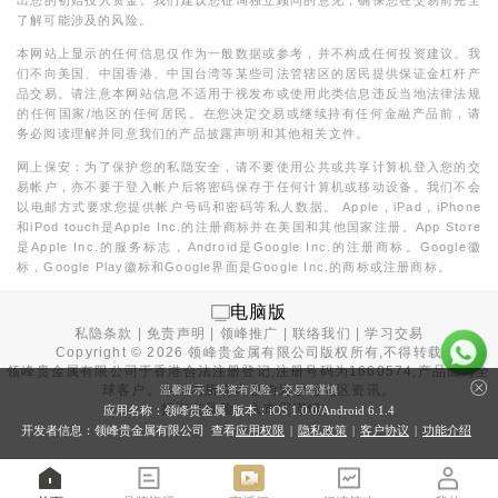
了解可能涉及的风险。
本网站上显示的任何信息仅作为一般数据或参考，并不构成任何投资建议。我
们不向美国、中国香港、中国台湾等某些司法管辖区的居民提供保证金杠杆产
品交易。请注意本网站信息不适用于视发布或使用此类信息违反当地法律法规
的任何国家/地区的任何居民。在您决定交易或继续持有任何金融产品前，请
务必阅读理解并同意我们的产品披露声明和其他相关文件。
网上保安：为了保护您的私隐安全，请不要使用公共或共享计算机登入您的交
易帐户，亦不要于登入帐户后将密码保存于任何计算机或移动设备。我们不会
以电邮方式要求您提供帐户号码和密码等私人数据。 Apple，iPad，iPhone
和iPod touch是Apple Inc.的注册商标并在美国和其他国家注册。App Store
是Apple Inc.的服务标志，Android是Google Inc.的注册商标。Google徽
标，Google Play徽标和Google界面是Google Inc.的商标或注册商标。
电脑版
私隐条款
|
免责声明
|
领峰推广
|
联络我们
|
学习交易
Copyright ©
2026
领峰贵金属有限公司版权所有,不得转载
领峰贵金属有限公司于
香港合法注册登记
,注册号码为1660574,产品面向全
球客户。本站内所有内容均为香港地区资讯。
温馨提示：投资有风险，交易需谨慎
投资有风险，入市需谨慎。
应用名称：领峰贵金属 版本：iOS
1.0.0
/Android
6.1.4
开发者信息：领峰贵金属有限公司 查看
应用权限
|
隐私政策
|
客户协议
|
功能介绍