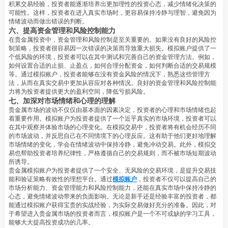
积累交易经验，投资者能逐渐培养出更加理性的投资心态，减少情绪化决策的
可能性。这样，投资者在进入真实市场时，更容易保持冷静与理智，避免因为
情绪波动而做出错误的判断。
六、提高资金管理和风险控制能力
在贵金属投资中，资金管理和风险控制是至关重要的。如果没有良好的风险控
制策略，投资者很容易因一次错误的决策而导致重大损失。模拟账户提供了一
个低风险的环境，投资者可以在其中测试和完善自己的资金管理方法。例如，
如何设置合适的止损、止盈点，如何合理分配资金，如何判断合适的交易规模
等。通过模拟账户，投资者能够在没有资金风险的情况下，熟悉这些管理方
法，从而在真实交易中更加从容应对各种情况。良好的资金管理和风险控制能
力将为投资者提供更大的盈利空间，降低亏损风险。
七、加深对市场情绪和心理的理解
贵金属市场的波动不仅仅由基本面的因素决定，投资者的心理和市场情绪也起
着重要作用。模拟账户为投资者提供了一个近乎真实的市场环境，投资者可以
在其中观察并体验市场的心理变化。在模拟交易中，投资者将有机会经历不同
的市场波动，并反思自己在不同情境下的心理反应。这有助于他们更好地理解
市场情绪的变化，学会在情绪波动中保持冷静，避免冲动交易。此外，模拟交
易也帮助投资者培养纪律性，严格遵循自己的交易规则，而不被市场短期波动
所诱导。
贵金属模拟账户为投资者提供了一个安全、无风险的交易环境，是提升交易技
能和验证策略有效性的理想平台。通过
模拟账户
，投资者不仅可以提高自己的
市场分析能力、资金管理能力和风险控制能力，还能在真实市场中保持冷静的
心态，避免情绪波动带来的负面影响。无论是新手还是经验丰富的投资者，都
能通过模拟账户获得宝贵的实战经验，为实际交易做好充分的准备。因此，对
于希望进入贵金属市场的投资者而言，模拟账户是一个不可或缺的学习工具，
能够大大提高投资成功的几率。