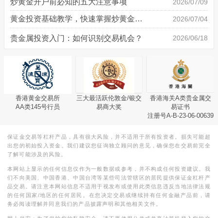
炒黄金开户前必知的五大注意事项
2026/07/09
黄金投资基础教学，快速掌握炒黄金技巧
2026/07/04
贵金属投资入门：如何识别交易机会？
2026/06/18
香港黄金交易所
三大最活跃伦敦金/银交
香港海关A类贵金属交
AA类145号行员
易商大奖
易证书
注册号A-B-23-06-00639
保证金交易等杠杆产品，具有很大风险，并不适用于所有投资者。损失可能超
出您的初始投入资金。我们建议您征询独立顾问的意见，确保您在交易前完全
了解可能涉及的风险。
本网站上显示的任何信息仅作为一般数据或参考，并不构成任何投资建议。我
们不向美国、中国香港、中国台湾等某些司法管辖区的居民提供保证金杠杆产
品交易。请注意本网站信息不适用于视发布或使用此类信息违反当地法律法规
的任何国家/地区的任何居民。在您决定交易或继续持有任何金融产品前，请
务必阅读理解并同意我们的产品披露声明和其他相关文件。