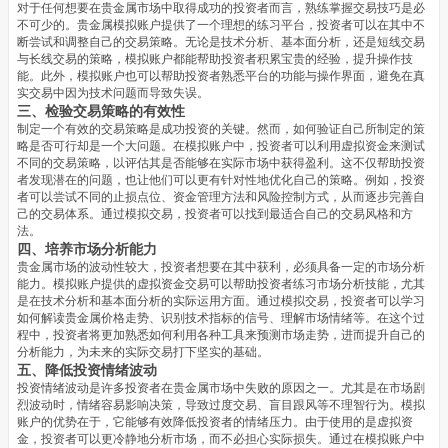
对于任何想要在贵金属市场中取得成功的投资者而言，熟练掌握交易技巧是必
不可少的。贵金属模拟账户提供了一个理想的练习平台，投资者可以在其中不
断尝试和调整自己的交易策略。无论是技术分析、基本面分析，还是短线交易
与长线交易的策略，模拟账户都能帮助投资者积累宝贵的经验，提升操作技
能。此外，模拟账户也可以帮助投资者熟悉平台的功能与操作界面，避免在真
实交易中因为技术问题而导致失误。
三、检验交易策略的有效性
制定一个有效的交易策略是成功投资的关键。然而，如何验证自己所制定的策
略是否可行却是一个大问题。在模拟账户中，投资者可以利用虚拟资金来测试
不同的交易策略，以评估其是否能够在实际市场中获得盈利。这不仅帮助投资
者发现潜在的问题，也让他们可以更有针对性地优化自己的策略。例如，投资
者可以尝试不同的止损点位、资金管理方法和风险控制方式，从而逐步完善自
己的交易体系。通过模拟交易，投资者可以找到最适合自己的交易风格和方
法。
四、培养市场分析能力
贵金属市场的波动性较大，投资者想要在其中获利，必须具备一定的市场分析
能力。模拟账户提供的虚拟资金交易可以帮助投资者练习市场分析技能，尤其
是在技术分析和基本面分析的实际运用方面。通过模拟交易，投资者可以学习
如何解读贵金属价格走势、识别技术指标的信号、理解市场情绪等。在这个过
程中，投资者将更加熟悉如何利用各种工具来预测市场走势，进而提升自己的
分析能力，为未来的实际交易打下坚实的基础。
五、降低投资情绪波动
投资情绪波动是许多投资者在贵金属市场中失败的原因之一。尤其是在市场剧
烈波动时，情绪容易影响决策，导致过度交易、盲目跟风等不理智行为。模拟
账户的优势在于，它能够有效降低投资者的情绪压力。由于使用的是虚拟资
金，投资者可以更冷静地分析市场，而不必担心实际损失。通过在模拟账户中