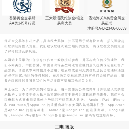
香港黄金交易所
三大最活跃伦敦金/银交
香港海关A类贵金属交
AA类145号行员
易商大奖
易证书
注册号A-B-23-06-00639
保证金交易等杠杆产品，具有很大风险，并不适用于所有投资者。损失可能超
出您的初始投入资金。我们建议您征询独立顾问的意见，确保您在交易前完全
了解可能涉及的风险。
本网站上显示的任何信息仅作为一般数据或参考，并不构成任何投资建议。我
们不向美国、中国香港、中国台湾等某些司法管辖区的居民提供保证金杠杆产
品交易。请注意本网站信息不适用于视发布或使用此类信息违反当地法律法规
的任何国家/地区的任何居民。在您决定交易或继续持有任何金融产品前，请
务必阅读理解并同意我们的产品披露声明和其他相关文件。
网上保安：为了保护您的私隐安全，请不要使用公共或共享计算机登入您的交
易帐户，亦不要于登入帐户后将密码保存于任何计算机或移动设备。我们不会
以电邮方式要求您提供帐户号码和密码等私人数据。 Apple，iPad，iPhone
和iPod touch是Apple Inc.的注册商标并在美国和其他国家注册。App Store
是Apple Inc.的服务标志，Android是Google Inc.的注册商标。Google徽
标，Google Play徽标和Google界面是Google Inc.的商标或注册商标。
电脑版