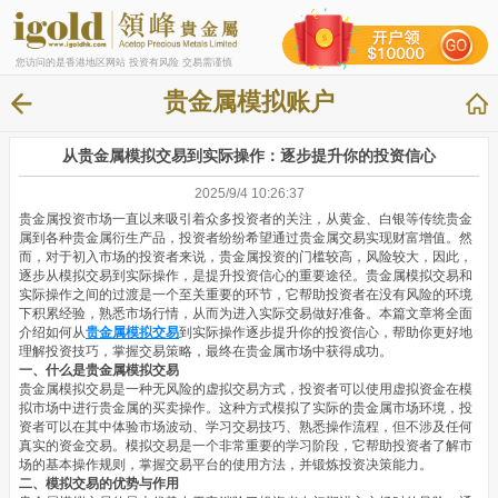
您访问的是香港地区网站 投资有风险 交易需谨慎
贵金属模拟账户
从贵金属模拟交易到实际操作：逐步提升你的投资信心
2025/9/4 10:26:37
贵金属投资市场一直以来吸引着众多投资者的关注，从黄金、白银等传统贵金
属到各种贵金属衍生产品，投资者纷纷希望通过贵金属交易实现财富增值。然
而，对于初入市场的投资者来说，贵金属投资的门槛较高，风险较大，因此，
逐步从模拟交易到实际操作，是提升投资信心的重要途径。贵金属模拟交易和
实际操作之间的过渡是一个至关重要的环节，它帮助投资者在没有风险的环境
下积累经验，熟悉市场行情，从而为进入实际交易做好准备。本篇文章将全面
介绍如何从
贵金属模拟交易
到实际操作逐步提升你的投资信心，帮助你更好地
理解投资技巧，掌握交易策略，最终在贵金属市场中获得成功。
一、什么是贵金属模拟交易
贵金属模拟交易是一种无风险的虚拟交易方式，投资者可以使用虚拟资金在模
拟市场中进行贵金属的买卖操作。这种方式模拟了实际的贵金属市场环境，投
资者可以在其中体验市场波动、学习交易技巧、熟悉操作流程，但不涉及任何
真实的资金交易。模拟交易是一个非常重要的学习阶段，它帮助投资者了解市
场的基本操作规则，掌握交易平台的使用方法，并锻炼投资决策能力。
二、模拟交易的优势与作用