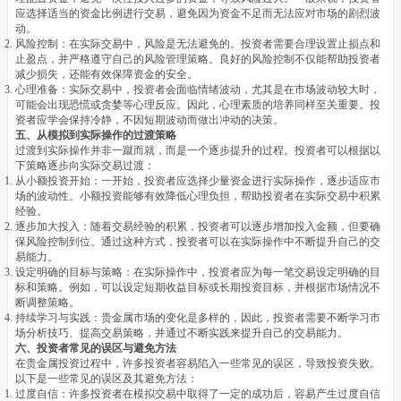
应选择适当的资金比例进行交易，避免因为资金不足而无法应对市场的剧烈波
动。
风险控制：在实际交易中，风险是无法避免的。投资者需要合理设置止损点和
止盈点，并严格遵守自己的风险管理策略。良好的风险控制不仅能帮助投资者
减少损失，还能有效保障资金的安全。
心理准备：实际交易中，投资者会面临情绪波动，尤其是在市场波动较大时，
可能会出现恐慌或贪婪等心理反应。因此，心理素质的培养同样至关重要。投
资者应学会保持冷静，不因短期波动而做出冲动的决策。
五、从模拟到实际操作的过渡策略
过渡到实际操作并非一蹴而就，而是一个逐步提升的过程。投资者可以根据以
下策略逐步向实际交易过渡：
从小额投资开始：一开始，投资者应选择少量资金进行实际操作，逐步适应市
场的波动性。小额投资能够有效降低心理负担，帮助投资者在实际交易中积累
经验。
逐步加大投入：随着交易经验的积累，投资者可以逐步增加投入金额，但要确
保风险控制到位。通过这种方式，投资者可以在实际操作中不断提升自己的交
易能力。
设定明确的目标与策略：在实际操作中，投资者应为每一笔交易设定明确的目
标和策略。例如，可以设定短期收益目标或长期投资目标，并根据市场情况不
断调整策略。
持续学习与实践：贵金属市场的变化是多样的，因此，投资者需要不断学习市
场分析技巧、提高交易策略，并通过不断实践来提升自己的交易能力。
六、投资者常见的误区与避免方法
在贵金属投资过程中，许多投资者容易陷入一些常见的误区，导致投资失败。
以下是一些常见的误区及其避免方法：
过度自信：许多投资者在模拟交易中取得了一定的成功后，容易产生过度自信