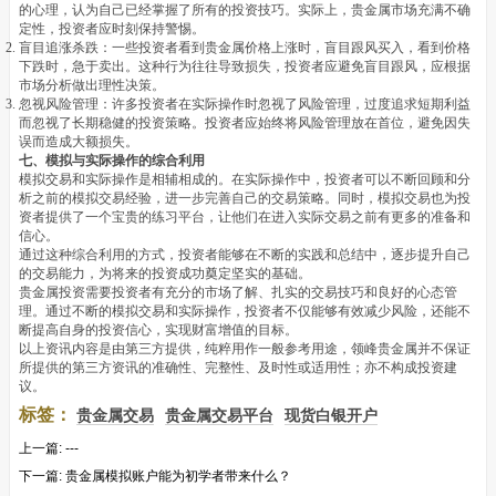
的心理，认为自己已经掌握了所有的投资技巧。实际上，贵金属市场充满不确
定性，投资者应时刻保持警惕。
盲目追涨杀跌：一些投资者看到贵金属价格上涨时，盲目跟风买入，看到价格
下跌时，急于卖出。这种行为往往导致损失，投资者应避免盲目跟风，应根据
市场分析做出理性决策。
忽视风险管理：许多投资者在实际操作时忽视了风险管理，过度追求短期利益
而忽视了长期稳健的投资策略。投资者应始终将风险管理放在首位，避免因失
误而造成大额损失。
七、模拟与实际操作的综合利用
模拟交易和实际操作是相辅相成的。在实际操作中，投资者可以不断回顾和分
析之前的模拟交易经验，进一步完善自己的交易策略。同时，模拟交易也为投
资者提供了一个宝贵的练习平台，让他们在进入实际交易之前有更多的准备和
信心。
通过这种综合利用的方式，投资者能够在不断的实践和总结中，逐步提升自己
的交易能力，为将来的投资成功奠定坚实的基础。
贵金属投资需要投资者有充分的市场了解、扎实的交易技巧和良好的心态管
理。通过不断的模拟交易和实际操作，投资者不仅能够有效减少风险，还能不
断提高自身的投资信心，实现财富增值的目标。
以上资讯内容是由第三方提供，纯粹用作一般参考用途，领峰贵金属并不保证
所提供的第三方资讯的准确性、完整性、及时性或适用性；亦不构成投资建
议。
标签：
贵金属交易
贵金属交易平台
现货白银开户
上一篇:
---
下一篇:
贵金属模拟账户能为初学者带来什么？