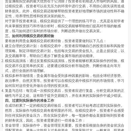
贵金属模拟交易的最大优势在于它消除了投资者在初期进入市场时的风险。通
过模拟交易，投资者可以在无压力的环境中进行交易，不用担心因失误而造成
财务损失。此外，模拟交易还能够帮助投资者更好地理解市场的波动性和不确
定性，培养理性思维和投资决策的能力。
对于新手投资者来说，模拟交易提供了一个理想的练习平台，尤其是在初学者
尚未掌握投资技巧和市场分析时，模拟交易能够帮助他们提高对市场的敏感
度，练习如何进行实时的市场分析、判断趋势并做出交易决策。
三、如何利用模拟交易积累经验
要有效利用贵金属模拟交易积累经验，投资者需要做到以下几点：
建立合理的交易计划：在模拟交易中，投资者应明确自己的投资目标和风险管
理策略。制定详细的交易计划，包括每次交易的资金投入、止盈止损设定，以
及交易频率等，帮助自己逐步了解贵金属市场的波动规律。
模拟实战演练：通过反复模拟实战演练，投资者能够积累实际操作的经验。模
拟交易不仅是简单的买卖，还要通过模拟分析市场趋势、判断价格走向等方
式，进行全面的市场理解。
模拟多种市场情境：贵金属市场会受到多种因素的影响，包括全球经济形势、
政治事件、自然灾害等。投资者可以在模拟交易中模拟不同的市场情境，学习
如何应对这些变化并做出合理的投资决策。
复盘与总结：每完成一次模拟交易后，投资者应进行复盘，分析交易决策的正
确性与不足之处。这有助于提升交易能力，并在未来的实际操作中减少错误。
四、过渡到实际操作的准备工作
在成功积累了一定的模拟交易经验后，投资者可以开始考虑过渡到实际操作。
然而，实际操作与模拟交易有着明显的不同。在模拟交易中，投资者不会感受
到任何实际的资金压力，而在实际交易中，每一笔操作都会直接影响到投资者
的财务状况，因此，投资者需要进行一些准备工作：
资金管理：实际操作中，资金管理至关重要。投资者应根据自身的资金状况合
理配置资金，避免一次性投入过多的资金，导致风险过大。一般来说，投资者