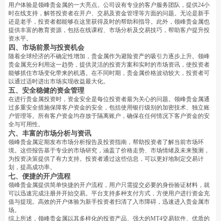
用户体验是领峰贵金属的一大亮点。公司设有专业的客户服务团队，提供24小
时在线支持，解答投资者在开户、交易及资金管理等方面的问题。无论是新手
还是老手，投资者都能够在这里获得及时的帮助和指导。此外，领峰贵金属也
提供丰富的教育资源，包括在线课程、市场分析及交易技巧，帮助客户提升投
资水平。
四、市场前景与投资机会
随着全球经济的不确定性增加，贵金属作为避险资产的吸引力逐步上升。领峰
贵金属充分利用这一趋势，提供灵活的投资方案和实时的市场资讯，使投资者
能够抓住市场变化带来的机遇。在不同时期，贵金属价格波动较大，投资者可
以通过适时进出市场实现收益最大化。
五、安全稳健的资金管理
在进行贵金属投资时，资金安全是每位投资者最为关心的问题。领峰贵金属通
过多重安全措施保障客户资金的安全，包括使用银行级别的加密技术、独立账
户管理等。所有客户资金均存放于隔离账户，确保在任何情况下客户资金的安
全与可用性。
六、丰富的市场分析与资讯
领峰贵金属定期发布市场分析报告及投资指南，帮助投资者了解当前市场环
境。这些报告基于专业的市场研究，涵盖了价格走势、市场情绪及未来预测，
为投资决策提供了有力支持。投资者通过这些信息，可以更好地制定交易计
划，提高成功率。
七、便捷的开户流程
领峰贵金属提供简单快捷的开户流程，用户只需提交必要的身份验证材料，就
可以迅速完成注册并开始交易。平台支持多种支付方式，方便用户进行资金充
值与提现。高效的开户体验为新手投资者扫清了入市障碍，迅速进入贵金属市
场。
综上所述，领峰贵金属以其多样化的投资产品、强大的MT4交易软件、优质的