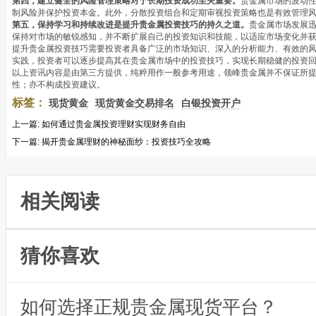
第四，建立健全的风险管理策略对于长期投资成功至关重要。
贵金属市场的波动
制风险并保护投资本金。此外，分散投资组合和定期审视投资策略也是有效管理
第五，保持学习和持续改进是提升贵金属投资技巧的持久之道。
贵金属市场发展
保持对市场的敏锐感知，并不断扩展自己的投资知识和技能，以适应市场变化并
提升贵金属投资技巧需要投资者具备广泛的市场知识、深入的分析能力、有效的
实践，投资者可以逐步提高其在贵金属市场中的投资技巧，实现长期稳健的投资
以上资讯内容是由第三方提供，纯粹用作一般参考用途，领峰贵金属并不保证所
性；亦不构成投资建议。
标签：
现货黄金
现货黄金交易排名
白银投资开户
上一篇:
如何通过贵金属投资理财实现财务自由
下一篇:
揭开贵金属理财的神秘面纱：投资技巧全攻略
相关阅读
猜你喜欢
如何选择正规贵金属现货平台？