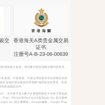
银交
香港海关A类贵金属交易
金银业贸易
证书
集团证书(铸
注册号A-B-23-06-00639
您的初始投入资金。我们建议您征询独立顾问的意见，
不向美国、中国香港、中国台湾等某些司法管辖区的居
违反当地法律法规的任何国家/地区的任何居民。在您
明和其他相关文件。
帐户，亦不要于登入帐户后将密码保存于任何计算机或
Phone和iPod touch是Apple Inc.的注册商
gle Inc.的注册商标。Google徽标，Google Play