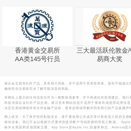
香港黄金交易所
三大最活跃伦敦金/
AA类145号行员
易商大奖
保证金交易等杠杆产品，具有很大风险，并不适用于所有投资者。损失可能超出
确保您在交易前完全了解可能涉及的风险。
本网站上显示的任何信息仅作为一般数据或参考，并不构成任何投资建议。我们
民提供保证金杠杆产品交易。请注意本网站信息不适用于视发布或使用此类信息
决定交易或继续持有任何金融产品前，请务必阅读理解并同意我们的产品披露声
网上保安：为了保护您的私隐安全，请不要使用公共或共享计算机登入您的交易
移动设备。我们不会以电邮方式要求您提供帐户号码和密码等私人数据。 Apple，iPad，i
标并在美国和其他国家注册。App Store是Apple Inc.的服务标志，Android是Goo