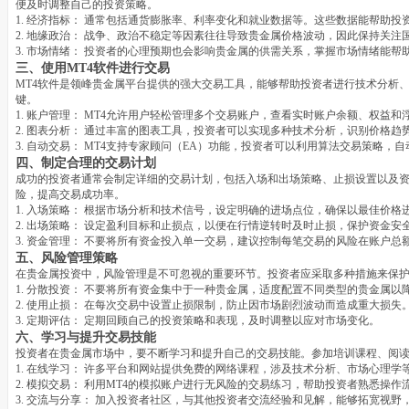
便及时调整自己的投资策略。
1. 经济指标： 通常包括通货膨胀率、利率变化和就业数据等。这些数据能帮助
2. 地缘政治： 战争、政治不稳定等因素往往导致贵金属价格波动，因此保持关注
3. 市场情绪： 投资者的心理预期也会影响贵金属的供需关系，掌握市场情绪能
三、使用MT4软件进行交易
MT4软件是领峰贵金属平台提供的强大交易工具，能够帮助投资者进行技术分析、
键。
1. 账户管理： MT4允许用户轻松管理多个交易账户，查看实时账户余额、权益和
2. 图表分析： 通过丰富的图表工具，投资者可以实现多种技术分析，识别价格趋
3. 自动交易： MT4支持专家顾问（EA）功能，投资者可以利用算法交易策略，
四、制定合理的交易计划
成功的投资者通常会制定详细的交易计划，包括入场和出场策略、止损设置以及
险，提高交易成功率。
1. 入场策略： 根据市场分析和技术信号，设定明确的进场点位，确保以最佳价格
2. 出场策略： 设定盈利目标和止损点，以便在行情逆转时及时止损，保护资金安
3. 资金管理： 不要将所有资金投入单一交易，建议控制每笔交易的风险在账户总额
五、风险管理策略
在贵金属投资中，风险管理是不可忽视的重要环节。投资者应采取多种措施来保
1. 分散投资： 不要将所有资金集中于一种贵金属，适度配置不同类型的贵金属以
2. 使用止损： 在每次交易中设置止损限制，防止因市场剧烈波动而造成重大损失
3. 定期评估： 定期回顾自己的投资策略和表现，及时调整以应对市场变化。
六、学习与提升交易技能
投资者在贵金属市场中，要不断学习和提升自己的交易技能。参加培训课程、阅
1. 在线学习： 许多平台和网站提供免费的网络课程，涉及技术分析、市场心理学
2. 模拟交易： 利用MT4的模拟账户进行无风险的交易练习，帮助投资者熟悉操
3. 交流与分享： 加入投资者社区，与其他投资者交流经验和见解，能够拓宽视野