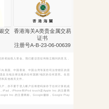
银交
香港海关A类贵金属交易
金银业贸易
证书
集团证书(铸
注册号A-B-23-06-00639
您的初始投入资金。我们建议您征询独立顾问的意见，
不向美国、中国香港、中国台湾等某些司法管辖区的居
违反当地法律法规的任何国家/地区的任何居民。在您
明和其他相关文件。
帐户，亦不要于登入帐户后将密码保存于任何计算机或
Phone和iPod touch是Apple Inc.的注册商
gle Inc.的注册商标。Google徽标，Google Play