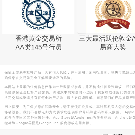
香港黄金交易所
三大最活跃伦敦金/
AA类145号行员
易商大奖
保证金交易等杠杆产品，具有很大风险，并不适用于所有投资者。损失可能超出
确保您在交易前完全了解可能涉及的风险。
本网站上显示的任何信息仅作为一般数据或参考，并不构成任何投资建议。我们
民提供保证金杠杆产品交易。请注意本网站信息不适用于视发布或使用此类信息
决定交易或继续持有任何金融产品前，请务必阅读理解并同意我们的产品披露声
网上保安：为了保护您的私隐安全，请不要使用公共或共享计算机登入您的交易
移动设备。我们不会以电邮方式要求您提供帐户号码和密码等私人数据。 Apple，iPad，i
标并在美国和其他国家注册。App Store是Apple Inc.的服务标志，Android是Goo
徽标和Google界面是Google Inc.的商标或注册商标。