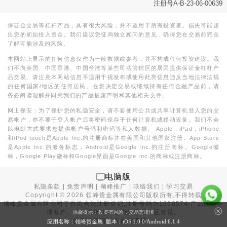
注册号A-B-23-06-00639
保证金交易等杠杆产品，具有很大风险，并不适用于所有投资者。损失可能超
出您的初始投入资金。我们建议您征询独立顾问的意见，确保您在交易前完全
了解可能涉及的风险。
本网站上显示的任何信息仅作为一般数据或参考，并不构成任何投资建议。我
们不向美国、中国香港、中国台湾等某些司法管辖区的居民提供保证金杠杆产
品交易。请注意本网站信息不适用于视发布或使用此类信息违反当地法律法规
的任何国家/地区的任何居民。在您决定交易或继续持有任何金融产品前，请
务必阅读理解并同意我们的产品披露声明和其他相关文件。
网上保安：为了保护您的私隐安全，请不要使用公共或共享计算机登入您的交
易帐户，亦不要于登入帐户后将密码保存于任何计算机或移动设备。我们不会
以电邮方式要求您提供帐户号码和密码等私人数据。 Apple，iPad，iPhone
和iPod touch是Apple Inc.的注册商标并在美国和其他国家注册。App Store
是Apple Inc.的服务标志，Android是Google Inc.的注册商标。Google徽
标，Google Play徽标和Google界面是Google Inc.的商标或注册商标。
电脑版
私隐条款
|
免责声明
|
领峰推广
|
联络我们
|
学习交易
Copyright ©
2026
领峰贵金属有限公司版权所有,不得转载
领峰贵金属有限公司于
香港合法注册登记
,注册号码为1660574,产品面向全
球客户。本站内所有内容均为香港地区资讯。
温馨提示：投资有风险，交易需谨慎
投资有风险，入市需谨慎。
应用名称：领峰贵金属 版本：iOS
1.0.0
/Android
6.1.4