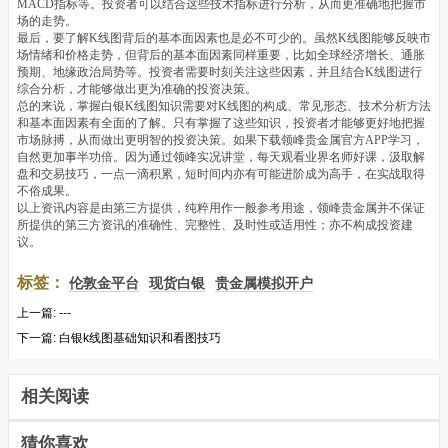
MACD指标等。投资者可以结合这些技术指标进行分析，从而更准确地把握市
场的走势。
最后，要了解K线图背后的基本面因素也是必不可少的。虽然K线图能够反映市
场情绪和价格走势，但背后的基本面因素同样重要，比如全球经济增长、通胀
预期、地缘政治局势等。投资者需要时刻关注这些因素，并且结合K线图进行
综合分析，才能够做出更为准确的投资决策。
总的来说，掌握白银K线图知识需要对K线图的构成、常见形态、技术分析方法
和基本面因素有全面的了解。只有掌握了这些知识，投资者才能够更好地把握
市场脉搏，从而做出更明智的投资决策。如果下载领峰贵金属官方APP学习，
自然更加事半功倍。因为通过领峰实况讲堂，每天观看业界名师好课，汲取解
盘和交易技巧，一点一滴积累，短时间内亦有可能进阶成为高手，在实战取得
不俗成果。
以上资讯内容是由第三方提供，纯粹用作一般参考用途，领峰贵金属并不保证
所提供的第三方资讯的准确性、完整性、及时性或适用性；亦不构成投资建
议。
标签：
伦敦金平台
现货白银
贵金属模拟开户
上一篇:
---
下一篇:
白银k线图基础知识和看图技巧
相关阅读
猜你喜欢