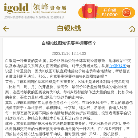
您访问的是香港地区网站 投资有风险 交易需谨慎
白银k线
白银K线图知识要掌握哪些？
2023/11/16 12:14:33
白银是一种重要的贵金属，其价格波动受到全球宏观经济形势、地缘政治冲突
以及市场供需关系等多方面因素的影响。对于投资者来说，掌握
白银K线图
知
识是非常重要的，因为K线图可以直观地反映价格走势和市场情绪，帮助投资
者做出判断和决策。那么，究竟要掌握哪些白银K线图知识呢？
首先，了解K线图的基本构成是至关重要的。K线图是通过绘制每个交易周期
（比如日、周、月）的开盘价、最高价、最低价和收盘价所形成的蜡烛状图
案，这些蜡烛状的图案被称为K线。每根K线都能够传达大量的信息，比如价格
的变化、买卖力量的对比以及市场趋势的走向等。
其次，理解K线图的常见形态也是必不可少的。在白银K线图中，常见的形态包
括但不限于：单根阳线、单根阴线、十字星、锤头线、吊颈线、倒锤头线等。
每一种形态都代表着不同的市场情绪和趋势转折的可能性，投资者需要学会识
别这些形态，并结合其他技术分析工具进行综合判断。
此外，掌握K线图的技术分析方法也是非常重要的。技术分析是通过对历史价
格走势和交易量的分析来预测未来市场走势的一种方法。在白银K线图中，常
用的技术分析方法包括移动平均线、相对强弱指标（RSI）、随机指标、