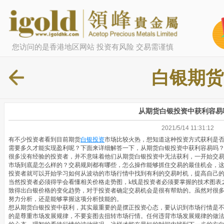
您访问的是香港地区网站 投资有风险 交易需谨慎
白银期货
从期货白银投资中获利容易
2021/5/14 11:31:12
有不少投资者看到目前期货
白银投资
市场比较火热，想知道这种投资方式获利是
需要多久才能实现盈利呢？下面来详细解答一下，从期货白银投资中获利容易吗
很多没有经验的投资者，并不意味着他们从期货白银投资中无法获利，一开始交
市场到底是怎么样的？交易规则都有哪些，怎么操作能够抓住交易的最佳机会，
投资者就可以开始学习如何从波动的市场行情中找到有利的交易时机，提高自己
当然投资者必须得学会看懂相关价格走势图，k线是投资者必须要掌握的技术图表
致得出白银价格的变化趋势，对于投资者确定交易机会是很有帮助的。虽然对很
努力分析，还是能够掌握这项分析技能的。
想从期货白银投资中获利，其实最重要的是摆正投资心态，要认识到市场行情是
的是尊重市场发展规律，不要妄图去扭转市场行情。任何违背市场发展规律的做