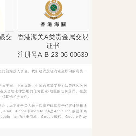
银交
香港海关A类贵金属交易
金银业贸易
证书
集团证书(铸
注册号A-B-23-06-00639
您的初始投入资金。我们建议您征询独立顾问的意见，
不向美国、中国香港、中国台湾等某些司法管辖区的居
违反当地法律法规的任何国家/地区的任何居民。在您
明和其他相关文件。
帐户，亦不要于登入帐户后将密码保存于任何计算机或
Phone和iPod touch是Apple Inc.的注册商
gle Inc.的注册商标。Google徽标，Google Play