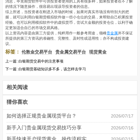
消息，毕竟期货软件中可供投资者使用的工具有很多种，如果投资者在不了解
的情况下随意操作，很容易出现误导投资者的信息。
综上所述，当投资者在刚进入市场的时候，如果对真实市场没有特别大的把
握，就可以利用白银期货模拟软件做一些小仓位的交易，来帮助自己积累投资
经验。也可以利用模拟软件中的虚拟货币，尝试大金额的投资仓位，以利于确
定更加适合自己的市场交易风格。
以上资讯内容是由第三方提供，纯粹用作一般参考用途，领峰
贵金属
并不保证
所提供的第三方资讯的准确性、完整性、及时性或适用性；亦不构成投资建
议。
标签：
伦敦金交易平台
贵金属交易平台
现货黄金
上一篇:
白银期货交易中的注意事项
下一篇:
白银期货基础知识多不多，该怎样去学习
相关阅读
猜你喜欢
如何选择正规贵金属现货平台？
2026/07/17
新手入门贵金属现货交易技巧分享
2026/07/16
新手快速开户现货黄金，操作流程实操详解
2026/07/15