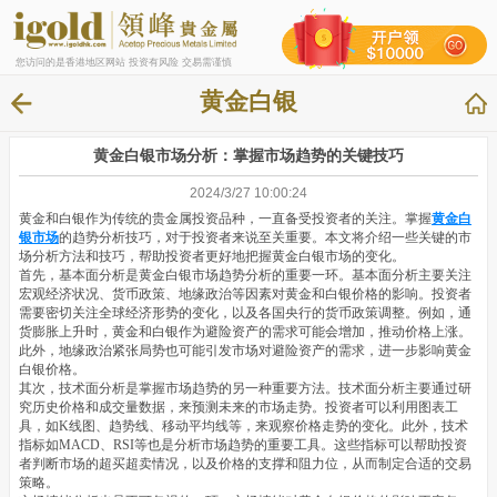
您访问的是香港地区网站 投资有风险 交易需谨慎
黄金白银
黄金白银市场分析：掌握市场趋势的关键技巧
2024/3/27 10:00:24
黄金和白银作为传统的贵金属投资品种，一直备受投资者的关注。掌握
黄金白
银市场
的趋势分析技巧，对于投资者来说至关重要。本文将介绍一些关键的市
场分析方法和技巧，帮助投资者更好地把握黄金白银市场的变化。
首先，基本面分析是黄金白银市场趋势分析的重要一环。基本面分析主要关注
宏观经济状况、货币政策、地缘政治等因素对黄金和白银价格的影响。投资者
需要密切关注全球经济形势的变化，以及各国央行的货币政策调整。例如，通
货膨胀上升时，黄金和白银作为避险资产的需求可能会增加，推动价格上涨。
此外，地缘政治紧张局势也可能引发市场对避险资产的需求，进一步影响黄金
白银价格。
其次，技术面分析是掌握市场趋势的另一种重要方法。技术面分析主要通过研
究历史价格和成交量数据，来预测未来的市场走势。投资者可以利用图表工
具，如K线图、趋势线、移动平均线等，来观察价格走势的变化。此外，技术
指标如MACD、RSI等也是分析市场趋势的重要工具。这些指标可以帮助投资
者判断市场的超买超卖情况，以及价格的支撑和阻力位，从而制定合适的交易
策略。