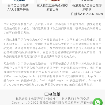
香港黄金交易所
三大最活跃伦敦金/银交
香港海关A类贵金属交
AA类145号行员
易商大奖
易证书
注册号A-B-23-06-00639
保证金交易等杠杆产品，具有很大风险，并不适用于所有投资者。损失可能超
出您的初始投入资金。我们建议您征询独立顾问的意见，确保您在交易前完全
了解可能涉及的风险。
本网站上显示的任何信息仅作为一般数据或参考，并不构成任何投资建议。我
们不向美国、中国香港、中国台湾等某些司法管辖区的居民提供保证金杠杆产
品交易。请注意本网站信息不适用于视发布或使用此类信息违反当地法律法规
的任何国家/地区的任何居民。在您决定交易或继续持有任何金融产品前，请
务必阅读理解并同意我们的产品披露声明和其他相关文件。
网上保安：为了保护您的私隐安全，请不要使用公共或共享计算机登入您的交
易帐户，亦不要于登入帐户后将密码保存于任何计算机或移动设备。我们不会
以电邮方式要求您提供帐户号码和密码等私人数据。 Apple，iPad，iPhone
和iPod touch是Apple Inc.的注册商标并在美国和其他国家注册。App Store
是Apple Inc.的服务标志，Android是Google Inc.的注册商标。Google徽
标，Google Play徽标和Google界面是Google Inc.的商标或注册商标。
电脑版
私隐条款
|
免责声明
|
领峰推广
|
联络我们
|
学习交易
Copyright ©
2026
领峰贵金属有限公司版权所有,不得转载