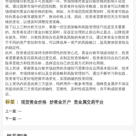
市场情绪分析也是不可忽视的一环。市场情绪对黄金白银价格的影响不容忽
视。通过观察市场中的恐慌指数、投资者持仓报告等数据，投资者可以判断市
场情绪对黄金白银价格的影响。例如，当市场恐慌程度增加时，投资者可能会
转向黄金白银等避险资产，推动价格上涨。因此，投资者需要密切关注市场情
绪的变化，以便及时调整投资策略。
除了以上三种分析方法外，掌握一些交易策略和风险管理技巧也是至关重要
的。投资者在进行黄金白银交易时，应设定合理的止损点和止盈点，以降低潜
在损失。同时，分散投资组合也是降低风险的有效方法。通过将资金分散投资
于不同的资产类别和市场，可以降低单一资产的风险敞口，提高整体投资组合
的稳定性。
此外，投资者还应保持冷静和理性的投资心态。黄金白银市场波动较大，投资
者需要避免盲目跟风或过度交易。在制定投资策略时，投资者应结合自己的风
险承受能力和投资目标，选择适合自己的交易方式和持仓周期。
综上所述，掌握黄金白银市场趋势的关键技巧需要综合运用基本面分析、技术
面分析、市场情绪分析以及交易策略和风险管理技巧。通过不断学习和实践，
投资者可以更好地把握市场变化，实现稳健的投资回报。
以上资讯内容是由第三方提供，纯粹用作一般参考用途，领峰贵金属并不保证
所提供的第三方资讯的准确性、完整性、及时性或适用性；亦不构成投资建
议。
标签：
现货黄金价格
炒黄金开户
贵金属交易平台
上一篇:
---
下一篇:
---