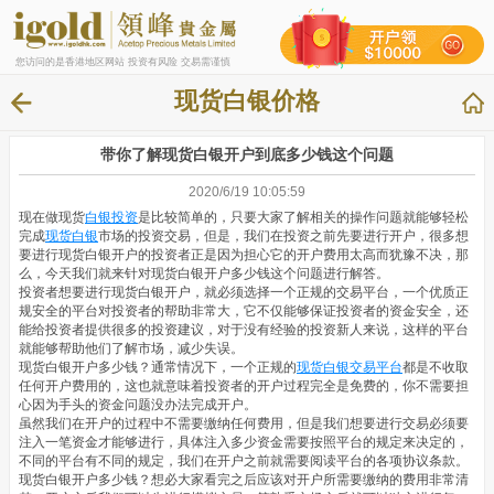
您访问的是香港地区网站 投资有风险 交易需谨慎
现货白银价格
带你了解现货白银开户到底多少钱这个问题
2020/6/19 10:05:59
现在做现货
白银投资
是比较简单的，只要大家了解相关的操作问题就能够轻松
完成
现货白银
市场的投资交易，但是，我们在投资之前先要进行开户，很多想
要进行现货白银开户的投资者正是因为担心它的开户费用太高而犹豫不决，那
么，今天我们就来针对现货白银开户多少钱这个问题进行解答。
投资者想要进行现货白银开户，就必须选择一个正规的交易平台，一个优质正
规安全的平台对投资者的帮助非常大，它不仅能够保证投资者的资金安全，还
能给投资者提供很多的投资建议，对于没有经验的投资新人来说，这样的平台
就能够帮助他们了解市场，减少失误。
现货白银开户多少钱？通常情况下，一个正规的
现货白银交易平台
都是不收取
任何开户费用的，这也就意味着投资者的开户过程完全是免费的，你不需要担
心因为手头的资金问题没办法完成开户。
虽然我们在开户的过程中不需要缴纳任何费用，但是我们想要进行交易必须要
注入一笔资金才能够进行，具体注入多少资金需要按照平台的规定来决定的，
不同的平台有不同的规定，我们在开户之前就需要阅读平台的各项协议条款。
现货白银开户多少钱？想必大家看完之后应该对开户所需要缴纳的费用非常清