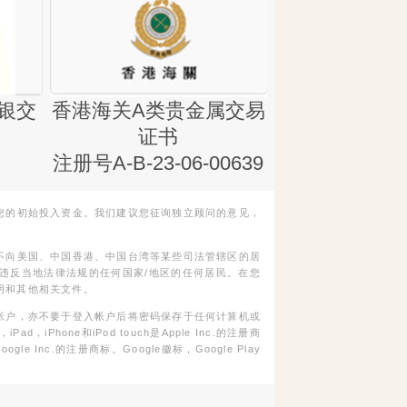
银交
香港海关A类贵金属交易
金银业贸易
证书
集团证书(铸
注册号A-B-23-06-00639
您的初始投入资金。我们建议您征询独立顾问的意见，
不向美国、中国香港、中国台湾等某些司法管辖区的居
违反当地法律法规的任何国家/地区的任何居民。在您
明和其他相关文件。
帐户，亦不要于登入帐户后将密码保存于任何计算机或
Phone和iPod touch是Apple Inc.的注册商
gle Inc.的注册商标。Google徽标，Google Play