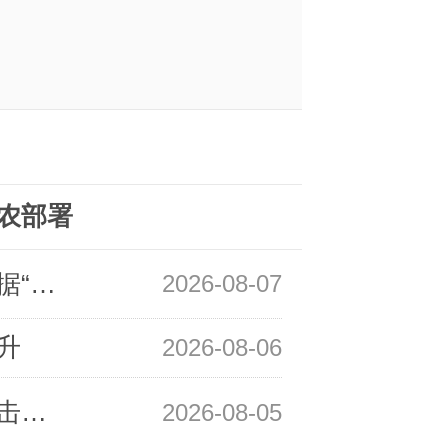
。
农部署
领峰金评：万事俱备 黄金只欠非农数据“东风”
2026-08-07
升
2026-08-06
领峰金评：静待小非农指引 黄金或一击破局
2026-08-05