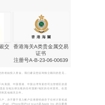
银交
香港海关A类贵金属交易
金银业贸易
证书
集团证书(铸
注册号A-B-23-06-00639
您的初始投入资金。我们建议您征询独立顾问的意见，
不向美国、中国香港、中国台湾等某些司法管辖区的居
违反当地法律法规的任何国家/地区的任何居民。在您
明和其他相关文件。
帐户，亦不要于登入帐户后将密码保存于任何计算机或
Phone和iPod touch是Apple Inc.的注册商