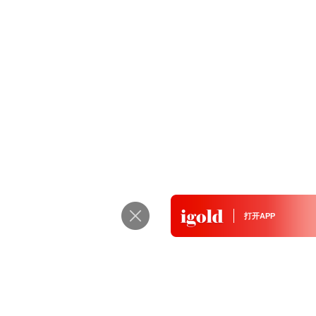
场金条
金牌照)
打开APP