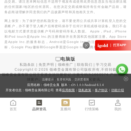
品交易。请注意本网站信息不适用于视发布或使用此类信息违反当地法律法规
的任何国家/地区的任何居民。在您决定交易或继续持有任何金融产品前，请
务必阅读理解并同意我们的产品披露声明和其他相关文件。
网上保安：为了保护您的私隐安全，请不要使用公共或共享计算机登入您的交
易帐户，亦不要于登入帐户后将密码保存于任何计算机或移动设备。我们不会
以电邮方式要求您提供帐户号码和密码等私人数据。 Apple，iPad，iPhone
和iPod touch是Apple Inc.的注册商标并在美国和其他国家注册。App Store
是Apple Inc.的服务标志，Android是Google Inc.的注册商标。Google徽
打开APP
标，Google Play徽标和Google界面是Google Inc.的商标或注册商标。
电脑版
私隐条款
|
免责声明
|
领峰推广
|
联络我们
|
学习交易
Copyright ©
2026
领峰贵金属有限公司版权所有,不得转载
领峰贵金属有限公司于
香港合法注册登记
,注册号码为1660574,产品面向全
球客户。本站内所有内容均为香港地区资讯。
温馨提示：投资有风险，交易需谨慎
投资有风险，入市需谨慎。
应用名称：领峰贵金属 版本：iOS
1.0.0
/Android
6.1.4
开发者信息：领峰贵金属有限公司 查看
应用权限
|
隐私政策
|
客户协议
|
功能介绍
首页
品牌资讯
直播间
行情策略
我的