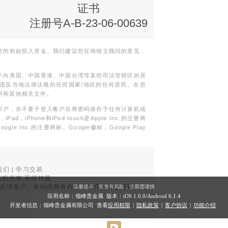
证书
集团证书(铸
注册号A-B-23-06-00639
您的初始投入资金。我们建议您征询独立顾问的意见，
不向美国、中国香港、中国台湾等某些司法管辖区的居
违反当地法律法规的任何国家/地区的任何居民。在您
明和其他相关文件。
帐户，亦不要于登入帐户后将密码保存于任何计算机或
Phone和iPod touch是Apple Inc.的注册商
gle Inc.的注册商标。Google徽标，Google Play
我们
|
学习交易
权所有,不得转载
品面向全球客户。本站内所有内容均为香港地区资讯。
温馨提示：投资有风险，交易需谨慎
。
应用名称：领峰贵金属 版本：iOS
1.0.0
/Android
6.1.4
开发者信息：领峰贵金属有限公司 查看
应用权限
|
隐私政策
|
客户协议
|
功能介绍