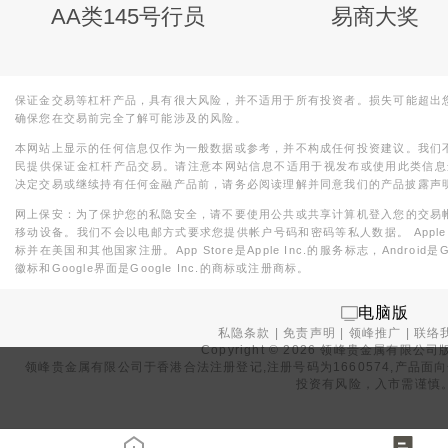
AA类145号行员
易商大奖
保证金交易等杠杆产品，具有很大风险，并不适用于所有投资者。损失可能超出
确保您在交易前完全了解可能涉及的风险。
本网站上显示的任何信息仅作为一般数据或参考，并不构成任何投资建议。我们
民提供保证金杠杆产品交易。请注意本网站信息不适用于视发布或使用此类信息
决定交易或继续持有任何金融产品前，请务必阅读理解并同意我们的产品披露声
网上保安：为了保护您的私隐安全，请不要使用公共或共享计算机登入您的交易
移动设备。我们不会以电邮方式要求您提供帐户号码和密码等私人数据。 Apple，iPad，i
标并在美国和其他国家注册。App Store是Apple Inc.的服务标志，Android是Goo
徽标和Google界面是Google Inc.的商标或注册商标。
电脑版
私隐条款
|
免责声明
|
领峰推广
|
联络
Copyright ©
2026
领峰贵金属有限公司版
领峰贵金属有限公司于
香港合法注册登记
,注册号码为1660574,产
投资有风险，入市需谨慎