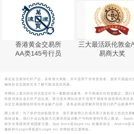
香港黄金交易所
三大最活跃伦敦金/
AA类145号行员
易商大奖
保证金交易等杠杆产品，具有很大风险，并不适用于所有投资者。损失可能超出
确保您在交易前完全了解可能涉及的风险。
本网站上显示的任何信息仅作为一般数据或参考，并不构成任何投资建议。我们
民提供保证金杠杆产品交易。请注意本网站信息不适用于视发布或使用此类信息
决定交易或继续持有任何金融产品前，请务必阅读理解并同意我们的产品披露声
网上保安：为了保护您的私隐安全，请不要使用公共或共享计算机登入您的交易
移动设备。我们不会以电邮方式要求您提供帐户号码和密码等私人数据。 Apple，iPad，i
标并在美国和其他国家注册。App Store是Apple Inc.的服务标志，Android是Goo
徽标和Google界面是Google Inc.的商标或注册商标。