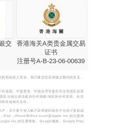
银交
香港海关A类贵金属交易
金银业贸易
证书
集团证书(铸
注册号A-B-23-06-00639
您的初始投入资金。我们建议您征询独立顾问的意见，
不向美国、中国香港、中国台湾等某些司法管辖区的居
违反当地法律法规的任何国家/地区的任何居民。在您
明和其他相关文件。
帐户，亦不要于登入帐户后将密码保存于任何计算机或
Phone和iPod touch是Apple Inc.的注册商
gle Inc.的注册商标。Google徽标，Google Play